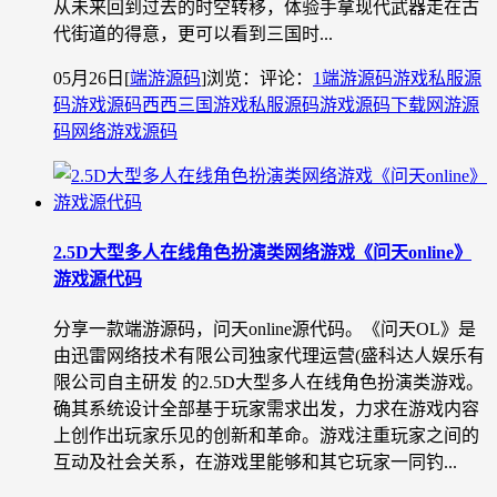
从未来回到过去的时空转移，体验手拿现代武器走在古
代街道的得意，更可以看到三国时...
05月26日
[
端游源码
]
浏览：
评论：
1
端游源码
游戏私服源
码
游戏源码
西西三国游戏私服源码
游戏源码下载
网游源
码
网络游戏源码
2.5D大型多人在线角色扮演类网络游戏《问天online》
游戏源代码
分享一款端游源码，问天online源代码。《问天OL》是
由迅雷网络技术有限公司独家代理运营(盛科达人娱乐有
限公司自主研发 的2.5D大型多人在线角色扮演类游戏。
确其系统设计全部基于玩家需求出发，力求在游戏内容
上创作出玩家乐见的创新和革命。游戏注重玩家之间的
互动及社会关系，在游戏里能够和其它玩家一同钓...