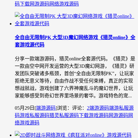
码下载
网游源码
网络游戏源码
全自由无限制PK 大型3D魔幻网络游戏《猎灵online》全
套游戏源代码
分享一款端游源码，猎灵online全套源代码。《猎灵》是
一款由空中网开发运营的大型3D魔幻网游，《猎灵》研
发团队突破诸多瓶颈，首创“全自由无限制PK”，让玩家
拒绝无意义等待，自由作战不受任何束缚，真正的实现
想战就战，游戏创建了六界神魔乱斗的魔幻世界，让玩
家能够感受到奇幻世界里场景的奢华。游戏特色的宠...
05月29日
[
端游源码
]
浏览：
评论：
2
端游源码
端游私服源
码
游戏私服源码
猎灵私服源码下载
游戏源码
网游源码
网
络游戏源码