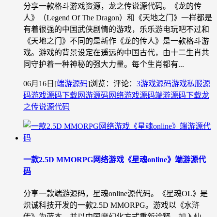
分享一款格斗游戏资源，龙之传说源代码。《龙的传
人》（Legend Of The Dragon）和《天地之门》一样都是
有着很强的中国武侠剧情的游戏，乐乐游电玩吧不过和
《天地之门》不同的是新作《龙的传人》是一款格斗游
戏。游戏的背景设定在遥远的中国古代，由十二生肖共
同守护着一种神秘的强大力量。每个生肖都有...
06月16日
[
端游源码
]
浏览：
评论：
3
游戏源码
游戏私服源
码
游戏源码下载
网游源码
网络游戏源码
端游源码下载
龙
之传说源代码
一款2.5D MMORPG网络游戏《星魂online》端游源代
码
分享一款端游源码，星魂online源代码。《星魂OL》是
炽诚科技开发的一款2.5D MMORPG。游戏以《水浒
传》为蓝本，并以中国魔幻化方式重新诠释。加入仙