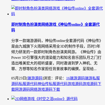
即时制角色扮演类网络游戏《神仙传online》全套源代
码
分享一款端游源码，神仙传online全套源代码《神仙传》
是由九城旗下火雨网络采用全3D的制作手段，历时3年
倾力研发的一款即时制角色扮演类网游。《神仙传》由
Power 3D引擎强大的渲染能力和知名音乐团队月之门打
造出唯美宏大的视听盛宴，同时邀请到梦入神机、无
罪、方想等知名作家担任背景故事的编撰，呈现给...
05月23日
[
端游源码
]
浏览：
评论：
16
端游源码
端游私服
源码
私服源代码
神仙传私服源代码
游戏源码
游戏源码下
载
网游源码
网络游戏源码下载