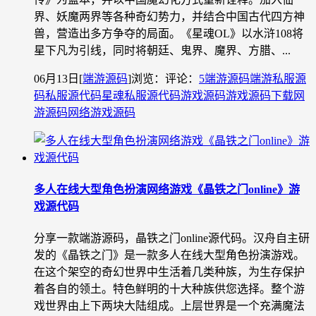
界、妖魔两界等各种奇幻势力，并结合中国古代四方神
兽，营造出多方争夺的局面。《星魂OL》以水浒108将
星下凡为引线，同时将朝廷、鬼界、魔界、方腊、...
06月13日
[
端游源码
]
浏览：
评论：
5
端游源码
端游私服源
码
私服源代码
星魂私服源代码
游戏源码
游戏源码下载
网
游源码
网络游戏源码
多人在线大型角色扮演网络游戏《晶铁之门online》游
戏源代码
分享一款端游源码，晶铁之门online源代码。汉舟自主研
发的《晶铁之门》是一款多人在线大型角色扮演游戏。
在这个架空的奇幻世界中生活着几类种族，为生存保护
着各自的领土。特色鲜明的十大种族供您选择。整个游
戏世界由上下两块大陆组成。上层世界是一个充满魔法