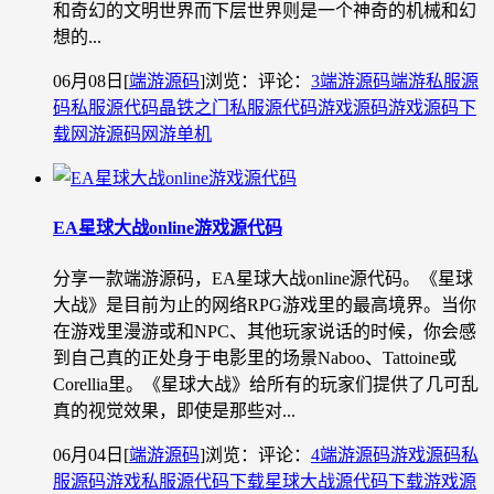
和奇幻的文明世界而下层世界则是一个神奇的机械和幻
想的...
06月08日
[
端游源码
]
浏览：
评论：
3
端游源码
端游私服源
码
私服源代码
晶铁之门私服源代码
游戏源码
游戏源码下
载
网游源码
网游单机
EA星球大战online游戏源代码
分享一款端游源码，EA星球大战online源代码。《星球
大战》是目前为止的网络RPG游戏里的最高境界。当你
在游戏里漫游或和NPC、其他玩家说话的时候，你会感
到自己真的正处身于电影里的场景Naboo、Tattoine或
Corellia里。《星球大战》给所有的玩家们提供了几可乱
真的视觉效果，即使是那些对...
06月04日
[
端游源码
]
浏览：
评论：
4
端游源码
游戏源码
私
服源码
游戏私服源代码下载
星球大战源代码下载
游戏源