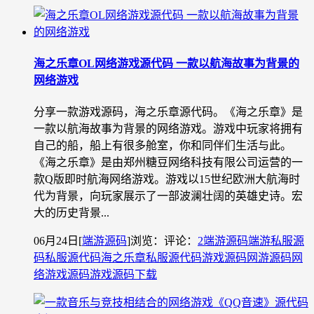
海之乐章OL网络游戏源代码 一款以航海故事为背景的
网络游戏
分享一款游戏源码，海之乐章源代码。《海之乐章》是
一款以航海故事为背景的网络游戏。游戏中玩家将拥有
自己的船，船上有很多舱室，你和同伴们生活与此。
《海之乐章》是由郑州糖豆网络科技有限公司运营的一
款Q版即时航海网络游戏。游戏以15世纪欧洲大航海时
代为背景，向玩家展示了一部波澜壮阔的英雄史诗。宏
大的历史背景...
06月24日
[
端游源码
]
浏览：
评论：
2
端游源码
端游私服源
码
私服源代码
海之乐章私服源代码
游戏源码
网游源码
网
络游戏源码
游戏源码下载