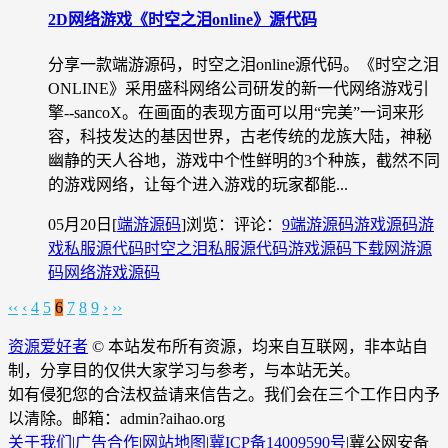
2D网络游戏《时空之泪online》源代码
分享一款端游源码，时空之泪online源代码。《时空之泪
ONLINE》采用盛科网络公司研发的新一代网络游戏引
擎--sancoX。在画面的表现方面可以用“完美”一词来形
容，科技发达的基因世界，古老传统的龙族大陆，神秘
幽静的天人谷地，游戏中个性鲜明的3个种族，截然不同
的游戏网络，让每个进入游戏的玩家都能...
05月20日
[
端游源码
]
浏览：
评论：
9
端游源码
游戏源码
游
戏私服源代码
时空之泪私服源代码
游戏源码下载
网游源
码
网络游戏源码
‹‹
‹
4
5
6
7
8
9
›
››
资源爱好者
© 本站发布所有资源，均来自互联网，非本站自
制，分享目的仅供大家学习与参考，与本站无关。
如有侵犯您的合法权益请来信告之。我们会在三个工作日内予
以清除。邮箱：admin?aihao.org
关于我们
|
广告合作
|
网站地图
|
冀ICP备14009590号
|
冀公网安备