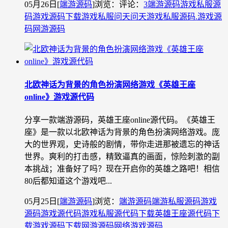
05月26日
[
端游源码
]
浏览：
评论：
3
端游源码
游戏私服源
码
游戏源码下载
游戏私服问天
问天游戏私服源码.游戏源
码
网游源码
北欧神话为背景的角色扮演网络游戏《英雄王座
online》游戏源代码
分享一款端游源码，英雄王座online源代码。《英雄王
座》是一款以北欧神话为背景的角色扮演网络游戏。庞
大的世界观，史诗般的剧情，带你走进那被遗忘的神话
世界。爽利的打击感，精致逼真的画面，惊险刺激的副
本挑战；准备好了吗？现在开启你的英雄之路吧！相信
80后都知道这个游戏吧...
05月25日
[
端游源码
]
浏览：
端游源码
端游私服源码
游戏
源码
游戏源代码
游戏私服源代码下载
英雄王座源代码下
载
游戏源码下载
网游源码
网络游戏源码