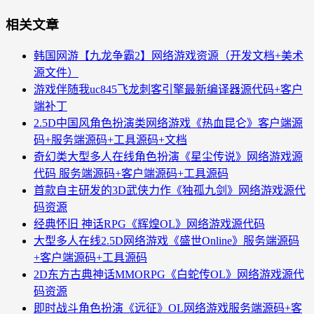
相关文章
韩国网游【九龙争霸2】网络游戏资源（开发文档+美术
源文件）
游戏伴随我uc845飞龙刺客引擎最新编译器源代码+客户
端补丁
2.5D中国风角色扮演类网络游戏《热血昆仑》客户端源
码+服务端源码+工具源码+文档
奇幻类大型多人在线角色扮演《星尘传说》网络游戏源
代码 服务端源码+客户端源码+工具源码
首款自主研发的3D武侠力作《独孤九剑》网络游戏源代
码资源
经典怀旧 神话RPG《辉煌OL》网络游戏源代码
大型多人在线2.5D网络游戏《盛世Online》服务端源码
+客户端源码+工具源码
2D东方古典神话MMORPG《白蛇传OL》网络游戏源代
码资源
即时战斗角色扮演《远征》OL网络游戏服务端源码+客