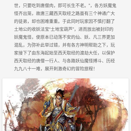
世，只要吃到唐僧肉，即可长生不老。”，各方妖魔鬼
怪齐出笼，故唐三藏西天取经之路虽有三个神通广大
的徒弟，却也困难重重。于此同时玩家因不慎打翻了
土地公的收妖法宝“土地宝葫芦”，进而放出被封印的
妖魔鬼怪，使原本已动荡不安的仙、妖、凡三界更加
混乱，为弥补此举过错，并有各方神明帮助之下，玩
家接下了由东海起始至西天取经的渡劫大任，以保护
西天取经的唐僧一行人、与各路妖仙魔怪搏斗、历经
九九八十一难，展开刺激奇幻的冒险旅程！