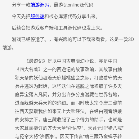
分享一款
端游源码
，最游记online源代码
今天先把
服务端
和核心库源代码分享出来。
后续会把游戏客户端和工具源代码也发上来。
游戏已经停运了。，有兴趣的可以下载来看看，这是一款3D
端游。
《最遊记》是以中国古典魔幻小说、亦是中国
《四大名着》之一的西遊记的故事改编，其故事由触
犯天条的妖仙趁着天庭蟠桃盛会之际，打败看守的天
兵并逃逸为起始，这些妖仙在逃脱之际盗取了许多天
庭异宝落入凡间，并分出许多分身潜藏在世界各地，
进而躲避天兵天将的追缉。而同时唐太宗令唐三藏前
往西天获取我佛如来无上大乘经法，在经由观音娘娘
的安排之下，唐三藏收服了三个得力的助手，也就是
大家耳熟能详的齐天大圣“孙悟空”、天蓬元帅“猪八戒”
与捲帘大将“沙悟净”。因天下传言“唐三藏乃金蝉子转