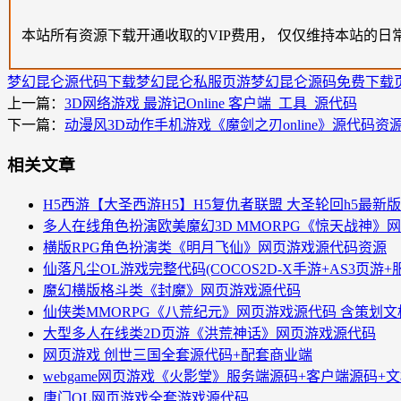
本站所有资源下载开通收取的VIP费用， 仅仅维持本站的日
梦幻昆仑源代码下载
梦幻昆仑私服
页游梦幻昆仑源码免费下载
上一篇：
3D网络游戏 最游记Online 客户端_工具_源代码
下一篇：
动漫风3D动作手机游戏《魔剑之刃online》源代码资
相关文章
H5西游【大圣西游H5】H5复仇者联盟 大圣轮回h5最新
多人在线角色扮演欧美魔幻3D MMORPG《惊天战神》
横版RPG角色扮演类《明月飞仙》网页游戏源代码资源
仙落凡尘OL游戏完整代码(COCOS2D-X手游+AS3页游+
魔幻横版格斗类《封魔》网页游戏源代码
仙侠类MMORPG《八荒纪元》网页游戏源代码 含策划文
大型多人在线类2D页游《洪荒神话》网页游戏源代码
网页游戏 创世三国全套源代码+配套商业端
webgame网页游戏《火影堂》服务端源码+客户端源码+
唐门OL网页游戏全套游戏源代码