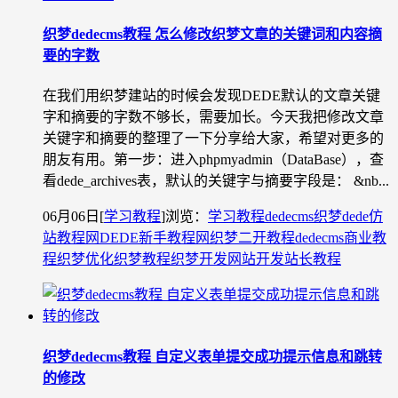
织梦dedecms教程 怎么修改织梦文章的关键词和内容摘
要的字数
在我们用织梦建站的时候会发现DEDE默认的文章关键
字和摘要的字数不够长，需要加长。今天我把修改文章
关键字和摘要的整理了一下分享给大家，希望对更多的
朋友有用。第一步：进入phpmyadmin（DataBase），查
看dede_archives表，默认的关键字与摘要字段是： &nb...
06月06日
[
学习教程
]
浏览：
学习教程
dedecms织梦
dede仿
站教程网
DEDE新手教程网
织梦二开教程
dedecms商业教
程
织梦优化
织梦教程
织梦开发
网站开发
站长教程
织梦dedecms教程 自定义表单提交成功提示信息和跳转
的修改