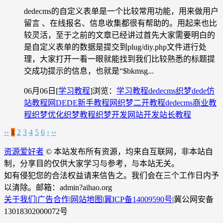
dedecms的自定义表单是一个比较常用功能，用来做用户
留言 、在线报名、信息收集都很有帮助的。用起来也比
较灵活，至于之前的文章已经讲过首先大家需要明白的
是自定义表单的数据是提交到plug/diy.php文件进行处
理，大家打开一看一眼就能找到我们比较熟悉的标题提
交成功提示的信息，也就是“$bkmsg...
06月06日
[
学习教程
]
浏览：
学习教程
dedecms织梦
dede仿
站教程网
DEDE新手教程网
织梦二开教程
dedecms商业教
程
织梦优化
织梦教程
织梦开发
网站开发
站长教程
‹‹
1
2
3
4
5
6
›
››
资源爱好者
© 本站发布所有资源，均来自互联网，非本站自
制，分享目的仅供大家学习与参考，与本站无关。
如有侵犯您的合法权益请来信告之。我们会在三个工作日内予
以清除。邮箱：admin?aihao.org
关于我们
|
广告合作
|
网站地图
|
冀ICP备14009590号
|
冀公网安备
13018302000072号