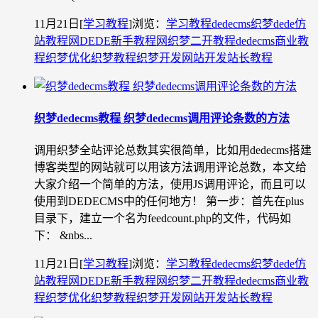
11月21日
[
学习教程
]
浏览：
学习教程
dedecms织梦
dede仿
站教程网
DEDE新手教程网
织梦二开教程
dedecms商业教
程
织梦优化
织梦教程
织梦开发
网站开发
站长教程
织梦dedecms教程 织梦dedecms调用评论条数的方法
调用织梦全站评论总数其实很简单，比如用dedecms搭建
博客类型的网站就可以用该方法调用评论总数，本文给
大家介绍一个简单的方法，使用JS调用评论，而且可以
使用到DEDECMS中的任何地方！ 第一步：首先在plus
目录下，建立一个名为feedcount.php的文件，代码如
下： &nbs...
11月21日
[
学习教程
]
浏览：
学习教程
dedecms织梦
dede仿
站教程网
DEDE新手教程网
织梦二开教程
dedecms商业教
程
织梦优化
织梦教程
织梦开发
网站开发
站长教程