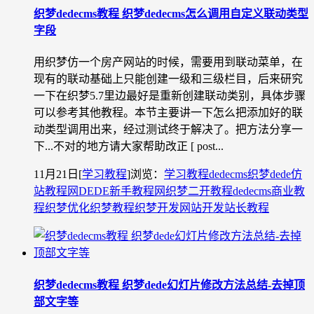
织梦dedecms教程 织梦dedecms怎么调用自定义联动类型
字段
用织梦仿一个房产网站的时候，需要用到联动菜单，在
现有的联动基础上只能创建一级和三级栏目，后来研究
一下在织梦5.7里边最好是重新创建联动类别，具体步骤
可以参考其他教程。本节主要讲一下怎么把添加好的联
动类型调用出来，经过测试终于解决了。把方法分享一
下...不对的地方请大家帮助改正 [ post...
11月21日
[
学习教程
]
浏览：
学习教程
dedecms织梦
dede仿
站教程网
DEDE新手教程网
织梦二开教程
dedecms商业教
程
织梦优化
织梦教程
织梦开发
网站开发
站长教程
织梦dedecms教程 织梦dede幻灯片修改方法总结-去掉顶
部文字等