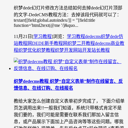
织梦dede幻灯片修改方法总结如何去掉dede幻灯片顶部
的文字-DedeCMS教程方法：去掉该段代码就可以了：
textarr[[field:global.autoindex/]] = "[field:title
function='html2text(@me '/]&quo...
11月21日
[
学习教程
]
浏览：
学习教程
dedecms织梦
dede仿
站教程网
DEDE新手教程网
织梦二开教程
dedecms商业教
程
织梦优化
织梦教程
织梦开发
网站开发
站长教程
织梦dedecms教程 织梦“自定义表单”制作在线留言、反
馈信息、在线订购、在线报名
教给大家怎么创建自定义表单初步完成了， 下面介绍单
页怎调用出来!!一般我们知道，系统只带格式肯定不是
我们要的，我们可能是需要在联系我们那加入留言信
息，或产品展示下面加上产品咨询等等这些问题。哪我