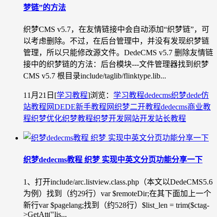
梦链”的方法
织梦CMS v5.7，在友情链接中会自动添加“织梦链”，可
以考虑删除。不过，在后台管理中，并没有发现织梦链
管理，所以只能修改源文件。DedeCMS v5.7 删除友情链
接中的织梦链的方法：后台模块---文件管理器找到织梦
CMS v5.7 根目录include/taglib/flinktype.lib...
11月21日
[
学习教程
]
浏览：
学习教程
dedecms织梦
dede仿
站教程网
DEDE新手教程网
织梦二开教程
dedecms商业教
程
织梦优化
织梦教程
织梦开发
网站开发
站长教程
织梦dedecms教程 织梦 实现中英文分页功能分享一下
1、打开include/arc.listview.class.php（本文以DedeCMS5.6
为例）找到（约29行）var $remoteDir;在其下面加上一个
新行var $pagelang;找到（约528行）$list_len = trim($ctag-
>GetAtt("lis...