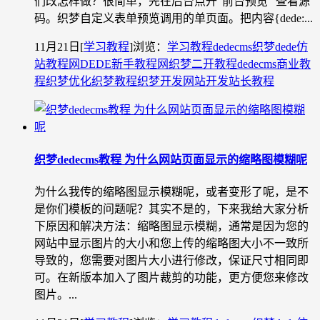
们改怎样做？很简单，先在后台点开“前台预览 ”查看源
码。织梦自定义表单预览调用的单页面。把内容{dede:...
11月21日
[
学习教程
]
浏览：
学习教程
dedecms织梦
dede仿
站教程网
DEDE新手教程网
织梦二开教程
dedecms商业教
程
织梦优化
织梦教程
织梦开发
网站开发
站长教程
织梦dedecms教程 为什么网站页面显示的缩略图模糊呢
为什么我传的缩略图显示模糊呢，或者变形了呢，是不
是你们模板的问题呢？其实不是的，下来我给大家分析
下原因和解决方法：缩略图显示模糊，通常是因为您的
网站中显示图片的大小和您上传的缩略图大小不一致所
导致的，您需要对图片大小进行修改，保证尺寸相同即
可。在新版本加入了图片裁剪的功能，更方便您来修改
图片。...