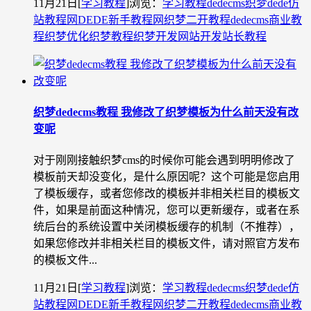
11月21日
[
学习教程
]
浏览：
学习教程
dedecms织梦
dede仿
站教程网
DEDE新手教程网
织梦二开教程
dedecms商业教
程
织梦优化
织梦教程
织梦开发
网站开发
站长教程
织梦dedecms教程 我修改了织梦模板为什么前天没有改
变呢
对于刚刚接触织梦cms的时候你可能会遇到明明修改了
模板前天却没变化，是什么原因呢？这个可能是您启用
了模板缓存，或者您修改的模板并非相关栏目的模板文
件，如果是前面这种情况，您可以更新缓存，或者在系
统后台的系统设置中关闭模板缓存的机制（不推荐），
如果您修改并非相关栏目的模板文件，请对照官方发布
的模板文件...
11月21日
[
学习教程
]
浏览：
学习教程
dedecms织梦
dede仿
站教程网
DEDE新手教程网
织梦二开教程
dedecms商业教