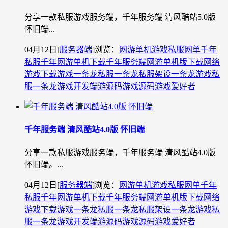
分享一款私服游戏服务端，千年服务端 清风酷站5.0版
怀旧端...
04月12日
[
服务器端
]
浏览：
网游单机
游戏私服
网单
千年
私服
千年网游单机下载
千年服务端
网游单机版下载
网络
游戏下载
游戏一条龙
私服一条龙
私服架设一条龙
游戏私
服一条龙
游戏开发
端游源码
游戏源码
游戏爱好者
千年服务端 清风酷站4.0版 怀旧端
分享一款私服游戏服务端，千年服务端 清风酷站4.0版
怀旧端。...
04月12日
[
服务器端
]
浏览：
网游单机
游戏私服
网单
千年
私服
千年网游单机下载
千年服务端
网游单机版下载
网络
游戏下载
游戏一条龙
私服一条龙
私服架设一条龙
游戏私
服一条龙
游戏开发
端游源码
游戏源码
游戏爱好者