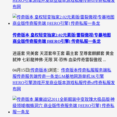
HERO引擎
游戏开发
商业版本
游戏私服
传奇sf
传奇私服发
布网
传奇版本 皇权轻变独家2.02元素版|雷裂傲视|专暴地图
商业版传奇服务端 [HERO引擎] 传奇私服一条龙
逍遥套 完美套 天涯套帝王套 霸主套 至尊套麒麟套 黄金
弑神 七彩龍神佛·无限 冥·恐怖 血染传奇雷裂傲视 ...
04月15日
[
传奇版本
]
浏览：
传奇版本
传奇私服
服务端
私
服
传奇服务端
传奇一条龙
GM基地
网游单机
3K引擎
HERO引擎
游戏开发
商业版本
游戏私服
传奇sf
传奇私服发
布网