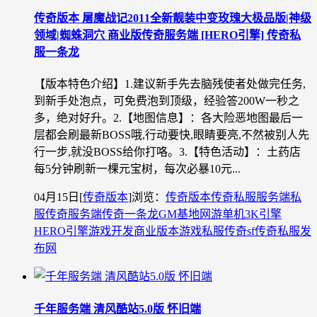
传奇版本 屠魔战记2011全新靓装中变玫瑰大极品版|神级
领域|蜘蛛洞穴 商业版传奇服务端 [HERO引擎] 传奇私
服一条龙
【版本特色介绍】1.建议新手先去脑残使者处做完任务,
到新手处泡点，可免费泡到顶级，经验答200W一秒之
多，绝对好升。2.【地图信息】：各大险恶地图最后一
层都会刷最新BOSS哦,行动要快,眼睛要亮,不然被别人先
行一步,就没BOSS给你打咯。3.【特色活动】：土药店
每5分钟刷新一棵元宝树，每次必暴10元...
04月15日
[
传奇版本
]
浏览：
传奇版本
传奇私服
服务端
私
服
传奇服务端
传奇一条龙
GM基地
网游单机
3K引擎
HERO引擎
游戏开发
商业版本
游戏私服
传奇sf
传奇私服发
布网
千年服务端 清风酷站5.0版 怀旧端