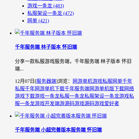
游戏一条龙
(483)
私服架设一条龙
(472)
网单
(421)
千年服务端 林子版本 怀旧端
分享一款私服游戏服务端，千年服务端 林子版本 怀旧
端...
12月07日
[
服务器端
]
浏览：
网游单机
游戏私服
网单
千年
私服
千年网游单机下载
千年服务端
网游单机版下载
网络
游戏下载
游戏一条龙
私服一条龙
私服架设一条龙
游戏私
服一条龙
游戏开发
端游源码
游戏源码
游戏爱好者
千年服务端 小超完善版本服务端 怀旧端