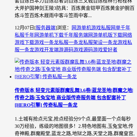
套百炼日本刀百炼忍者剑百炼三叉戟百炼桂林竹枪桂林
大斧护国神剑王陵3防具：百炼黄金铠甲百炼黄金护腕百
炼斗笠百炼木屐雨中客斗笠雨中客...
12月07日
[
服务器端
]
浏览：
网游单机
游戏私服
网单
千年
私服
千年网游单机下载
千年服务端
网游单机版下载
网络
游戏下载
游戏一条龙
私服一条龙
私服架设一条龙
游戏私
服一条龙
游戏开发
端游源码
游戏源码
游戏爱好者
传奇版本 轻变元素版群魔乱舞3.6卷|蓝龙圣地|群魔之地|
传奇之路|玉兔宝地 商业版传奇服务端 包含配套补丁
[HERO引擎] 传奇私服一条龙
1.土城有抢点元宝,抢点经验分9个点,最里面一个点每秒
30万经验，练级的地图很多！2.特色地图有,玉兔宝地,传
奇神殿,群魔殿堂,蓝龙之路,地狱之路,天堂之路,群魔皇宫,