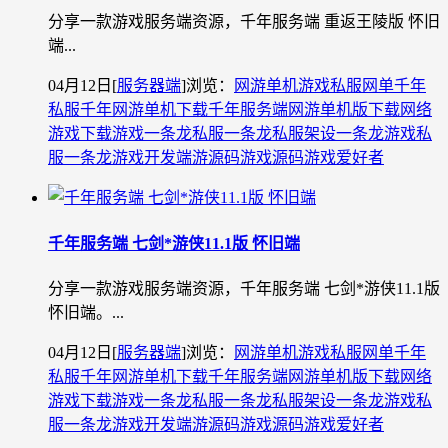
分享一款游戏服务端资源，千年服务端 重返王陵版 怀旧
端...
04月12日
[
服务器端
]
浏览：
网游单机
游戏私服
网单
千年
私服
千年网游单机下载
千年服务端
网游单机版下载
网络
游戏下载
游戏一条龙
私服一条龙
私服架设一条龙
游戏私
服一条龙
游戏开发
端游源码
游戏源码
游戏爱好者
千年服务端 七剑*游侠11.1版 怀旧端
分享一款游戏服务端资源，千年服务端 七剑*游侠11.1版
怀旧端。...
04月12日
[
服务器端
]
浏览：
网游单机
游戏私服
网单
千年
私服
千年网游单机下载
千年服务端
网游单机版下载
网络
游戏下载
游戏一条龙
私服一条龙
私服架设一条龙
游戏私
服一条龙
游戏开发
端游源码
游戏源码
游戏爱好者