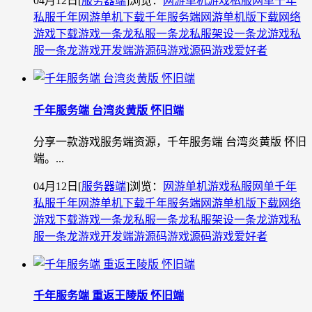
04月12日
[
服务器端
]
浏览：
网游单机
游戏私服
网单
千年
私服
千年网游单机下载
千年服务端
网游单机版下载
网络
游戏下载
游戏一条龙
私服一条龙
私服架设一条龙
游戏私
服一条龙
游戏开发
端游源码
游戏源码
游戏爱好者
千年服务端 台湾炎黄版 怀旧端
分享一款游戏服务端资源，千年服务端 台湾炎黄版 怀旧
端。...
04月12日
[
服务器端
]
浏览：
网游单机
游戏私服
网单
千年
私服
千年网游单机下载
千年服务端
网游单机版下载
网络
游戏下载
游戏一条龙
私服一条龙
私服架设一条龙
游戏私
服一条龙
游戏开发
端游源码
游戏源码
游戏爱好者
千年服务端 重返王陵版 怀旧端