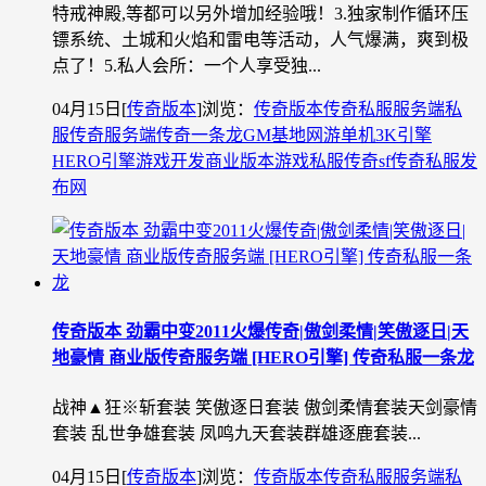
特戒神殿,等都可以另外增加经验哦！3.独家制作循环压
镖系统、土城和火焰和雷电等活动，人气爆满，爽到极
点了！5.私人会所：一个人享受独...
04月15日
[
传奇版本
]
浏览：
传奇版本
传奇私服
服务端
私
服
传奇服务端
传奇一条龙
GM基地
网游单机
3K引擎
HERO引擎
游戏开发
商业版本
游戏私服
传奇sf
传奇私服发
布网
传奇版本 劲霸中变2011火爆传奇|傲剑柔情|笑傲逐日|天
地豪情 商业版传奇服务端 [HERO引擎] 传奇私服一条龙
战神▲狂※斩套装 笑傲逐日套装 傲剑柔情套装天剑豪情
套装 乱世争雄套装 凤鸣九天套装群雄逐鹿套装...
04月15日
[
传奇版本
]
浏览：
传奇版本
传奇私服
服务端
私