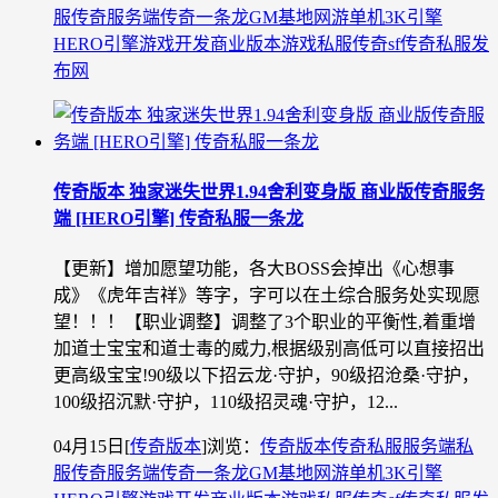
服
传奇服务端
传奇一条龙
GM基地
网游单机
3K引擎
HERO引擎
游戏开发
商业版本
游戏私服
传奇sf
传奇私服发
布网
传奇版本 独家迷失世界1.94舍利变身版 商业版传奇服务
端 [HERO引擎] 传奇私服一条龙
【更新】增加愿望功能，各大BOSS会掉出《心想事
成》《虎年吉祥》等字，字可以在土综合服务处实现愿
望！！！【职业调整】调整了3个职业的平衡性,着重增
加道士宝宝和道士毒的威力,根据级别高低可以直接招出
更高级宝宝!90级以下招云龙·守护，90级招沧桑·守护，
100级招沉默·守护，110级招灵魂·守护，12...
04月15日
[
传奇版本
]
浏览：
传奇版本
传奇私服
服务端
私
服
传奇服务端
传奇一条龙
GM基地
网游单机
3K引擎