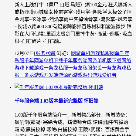
新人上线打牛（僵尸,山贼,马贼）爆100金元 狂犬爆新人
戒指沙漠西域魔女掉雷霆掌~残月掌~阴阳掌太极公子掉
金刚掌~玄冰掌~烈焰掌雨中客掉蚀骨掌~流影掌~风云掌
~长城以南400.800有踢影蹄影掉百炼材料和凌波微步 蹄
影在人间仙境1里面太极剑门里掉牛黄~鹿茸~熊胆~吸血
根~门石碎片~门石融...
12月07日
[
服务器端
]
浏览：
网游单机
游戏私服
网单
千年
私服
千年网游单机下载
千年服务端
网游单机版下载
网络
游戏下载
游戏一条龙
私服一条龙
私服架设一条龙
游戏私
服一条龙
游戏开发
端游源码
游戏源码
游戏爱好者
千年服务端 1.03版本最新完整版 怀旧端
1.03版千年服务端简介一，新增物品部分：新增装备：
狮吼剑(霜凝+寒绝合成，铸造师合成 逆磷(雨中客掉落
霜凝(黑捕校掉 寒绝(白捕校掉 王陵3武器：百炼黄金手