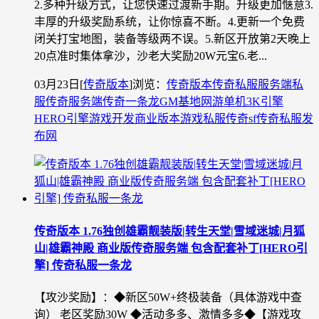
2.多种升级方式，让您快速过渡新手期。升级更加惬意3.
丰厚的升级奖励系统，让你惊喜不断。4.更新一个免费
闭关打宝地图，装备等级两不误。5.新区开放第2天晚上
20点准时集体拿沙，沙老大奖励20W元宝6.老...
03月23日
[
传奇版本
]
浏览：
传奇版本
传奇私服
服务端
私
服
传奇服务端
传奇一条龙
GM基地
网游单机
3K引擎
HERO引擎
游戏开发
商业版本
游戏私服
传奇sf
传奇私服发
布网
传奇版本 1.76独创雄霸靓装版|转生天堂|雪域迷城|月狐
山|雄霸神殿 商业版传奇服务端 包含配套补丁[HERO引
擎] 传奇私服一条龙
【攻沙奖励】：◆新区50W+终极装备（具体游戏中查
询） 老区奖励30W ◆活动多多、激情多多◆【游戏攻