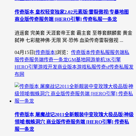
传奇版本 皇权轻变独家2.02元素版|雷裂傲视|专暴地图
商业版传奇服务端 [HERO引擎] 传奇私服一条龙
逍遥套 完美套 天涯套帝王套 霸主套 至尊套麒麟套 黄金
弑神 七彩龍神佛·无限 冥·恐怖 血染传奇雷裂傲视 ...
04月15日
[
传奇版本
]
浏览：
传奇版本
传奇私服
服务端
私
服
传奇服务端
传奇一条龙
GM基地
网游单机
3K引擎
HERO引擎
游戏开发
商业版本
游戏私服
传奇sf
传奇私服发
布网
传奇版本 屠魔战记2011全新靓装中变玫瑰大极品版|神级
领域|蜘蛛洞穴 商业版传奇服务端 [HERO引擎] 传奇私
服一条龙