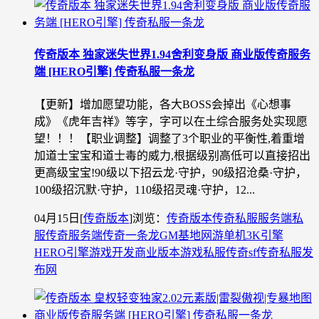
传奇版本 独家迷失世界1.94舍利变身版 商业版传奇服务
端 [HERO引擎] 传奇私服一条龙
【更新】增加愿望功能，各大BOSS会掉出《心想事
成》《虎年吉祥》等字，字可以在土综合服务处实现愿
望！！！【职业调整】调整了3个职业的平衡性,着重增
加道士宝宝和道士毒的威力,根据级别高低可以直接招出
更高级宝宝!90级以下招云龙·守护，90级招沧桑·守护，
100级招沉默·守护，110级招灵魂·守护，12...
04月15日
[
传奇版本
]
浏览：
传奇版本
传奇私服
服务端
私
服
传奇服务端
传奇一条龙
GM基地
网游单机
3K引擎
HERO引擎
游戏开发
商业版本
游戏私服
传奇sf
传奇私服发
布网