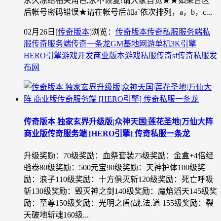
永久冻结相关角色,永不恢复!请大家自觉★★如果合区
后帐号密码错误★请在帐号后加a`依次排列，a，b，c...
02月26日
[
传奇版本
]
浏览：
传奇版本
传奇私服
服务端
私
服
传奇服务端
传奇一条龙
GM基地
网游单机
3K引擎
HERO引擎
游戏开发
商业版本
游戏私服
传奇sf
传奇私服发
布网
传奇版本 独家玄界升级版|众神天国|莲花圣地|万仙大阵
商业版传奇服务端 [HERO引擎] 传奇私服一条龙
升级奖励：70级奖励：血祭套装75级奖励：金盒+4倍经
验卷80级奖励：500元宝90级奖励：天神护体100级奖
励：浪子110级奖励：十方俱灭斩120级奖励：死亡呼吸
斩130级奖励：毁灭神之剑140级奖励：魔焰滔天145级奖
励：至尊150级奖励：光明之盾(战.法.道 155级奖励：裂
天破地斩魂160级...