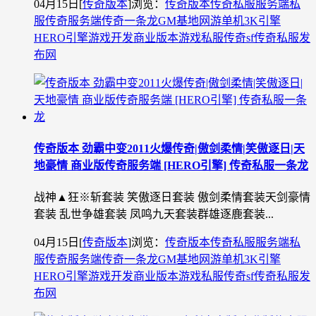
04月15日
[
传奇版本
]
浏览：
传奇版本
传奇私服
服务端
私
服
传奇服务端
传奇一条龙
GM基地
网游单机
3K引擎
HERO引擎
游戏开发
商业版本
游戏私服
传奇sf
传奇私服发
布网
传奇版本 劲霸中变2011火爆传奇|傲剑柔情|笑傲逐日|天
地豪情 商业版传奇服务端 [HERO引擎] 传奇私服一条龙
战神▲狂※斩套装 笑傲逐日套装 傲剑柔情套装天剑豪情
套装 乱世争雄套装 凤鸣九天套装群雄逐鹿套装...
04月15日
[
传奇版本
]
浏览：
传奇版本
传奇私服
服务端
私
服
传奇服务端
传奇一条龙
GM基地
网游单机
3K引擎
HERO引擎
游戏开发
商业版本
游戏私服
传奇sf
传奇私服发
布网