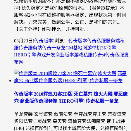
现模仿本服的版本！那是很不稳定的散客所开随时会关
掉! 长久稳定才是我们原创的根本。【服务器提示】本
服客服24小时在线维护服务器稳定，出现状况第一时间
解决。力求完美，做到公平，公正，是我们的宗旨....
【关于外挂】鄙视挂比，开挂可耻...
03月23日
[
传奇版本
]
浏览：
传奇版本
传奇私服
服务端
私
服
传奇服务端
传奇一条龙
GM基地
网游单机
3K引擎
HERO引擎
游戏开发
商业版本
游戏私服
传奇sf
传奇私服发
布网
传奇版本 2010辉煌刀客2D版|死亡墓穴|烽火大殿|邪恶魔
穴 商业版传奇服务端 [HERO引擎] 传奇私服一条龙
圣龙套装 玄冥道套 蓝魔法套 至尊战套尊王套 菩提道套
炙阳法套亡灵战套 皇天套 道仙尊套法痴魔套 帝王战装
[146] 兑换官阶封号可以找土城官阶大使，兑换官阶封号