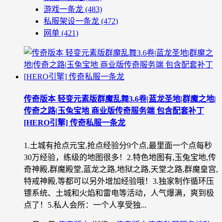
游戏一条龙
(483)
私服架设一条龙
(472)
网单
(421)
传奇版本 轻变元素版群魔乱舞3.6卷|蓝龙圣地|群魔之地|
传奇之路|玉兔宝地 商业版传奇服务端 包含配套补丁
[HERO引擎] 传奇私服一条龙
1.土城有抢点元宝,抢点经验分9个点,最里面一个点每秒
30万经验，练级的地图很多！2.特色地图有,玉兔宝地,传
奇神殿,群魔殿堂,蓝龙之路,地狱之路,天堂之路,群魔皇宫,
特戒神殿,等都可以另外增加经验哦！3.独家制作循环压
镖系统、土城和火焰和雷电等活动，人气爆满，爽到极
点了！5.私人会所：一个人享受独...