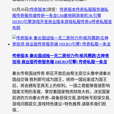
02月26日
[
传奇版本
]
浏览：
传奇版本
传奇私服
服务端
私
服
传奇服务端
传奇一条龙
GM基地
网游单机
3K引擎
HERO引擎
游戏开发
商业版本
游戏私服
传奇sf
传奇私服发
布网
传奇版本 秦炎国战独一无二原创力作|疾风赛跑|古神竞
技场 商业版传奇服务端 [HERO引擎] 传奇私服一条龙
秦炎传奇国战传奇 新区开放后由帮主提交头像申请秦炎
国战交锋 胜利即可成为国王，统帅一国玩家成为国王
后，将会拥有至高无上的权利。一国之君能够直接影响
国家文明的发展，掌控着国家物资财政大权，决定国家
前进的方向秦炎传奇--装备担保交易,游戏帐号担保交易,
游戏问题提交,游戏特色建议+特色推荐,请联系我们担
保...