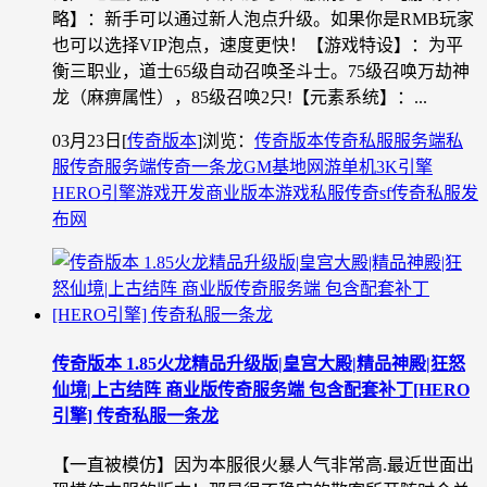
略】：新手可以通过新人泡点升级。如果你是RMB玩家
也可以选择VIP泡点，速度更快！【游戏特设】：为平
衡三职业，道士65级自动召唤圣斗士。75级召唤万劫神
龙（麻痹属性），85级召唤2只!【元素系统】：...
03月23日
[
传奇版本
]
浏览：
传奇版本
传奇私服
服务端
私
服
传奇服务端
传奇一条龙
GM基地
网游单机
3K引擎
HERO引擎
游戏开发
商业版本
游戏私服
传奇sf
传奇私服发
布网
传奇版本 1.85火龙精品升级版|皇宫大殿|精品神殿|狂怒
仙境|上古结阵 商业版传奇服务端 包含配套补丁[HERO
引擎] 传奇私服一条龙
【一直被模仿】因为本服很火暴人气非常高.最近世面出