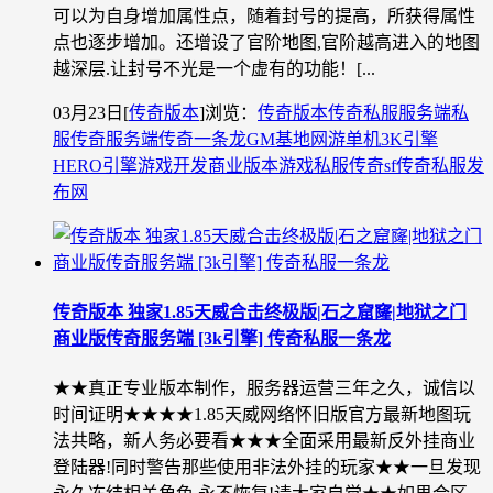
可以为自身增加属性点，随着封号的提高，所获得属性
点也逐步增加。还增设了官阶地图,官阶越高进入的地图
越深层.让封号不光是一个虚有的功能！[...
03月23日
[
传奇版本
]
浏览：
传奇版本
传奇私服
服务端
私
服
传奇服务端
传奇一条龙
GM基地
网游单机
3K引擎
HERO引擎
游戏开发
商业版本
游戏私服
传奇sf
传奇私服发
布网
传奇版本 独家1.85天威合击终极版|石之窟窿|地狱之门
商业版传奇服务端 [3k引擎] 传奇私服一条龙
★★真正专业版本制作，服务器运营三年之久，诚信以
时间证明★★★★1.85天威网络怀旧版官方最新地图玩
法共略，新人务必要看★★★全面采用最新反外挂商业
登陆器!同时警告那些使用非法外挂的玩家★★一旦发现