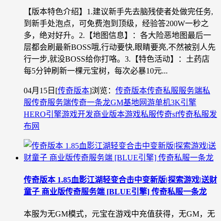
【版本特色介绍】1.建议新手先去脑残使者处做完任务,
到新手处泡点，可免费泡到顶级，经验答200W一秒之
多，绝对好升。2.【地图信息】：各大险恶地图最后一
层都会刷最新BOSS哦,行动要快,眼睛要亮,不然被别人先
行一步,就没BOSS给你打咯。3.【特色活动】：土药店
每5分钟刷新一棵元宝树，每次必暴10元...
04月15日
[
传奇版本
]
浏览：
传奇版本
传奇私服
服务端
私
服
传奇服务端
传奇一条龙
GM基地
网游单机
3K引擎
HERO引擎
游戏开发
商业版本
游戏私服
传奇sf
传奇私服发
布网
传奇版本 1.85血影江湖轻变合击中变新版|探索游戏|送财
童子 商业版传奇服务端 [BLUE引擎] 传奇私服一条龙
本服为无GM模式，元宝在游戏中充值获得，无GM，无