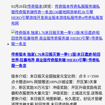
02月26日
[
传奇版本
]
浏览：
传奇版本
传奇私服
服务端
私
服
传奇服务端
传奇一条龙
GM基地
网游单机
3K引擎
HERO引擎
游戏开发
商业版本
游戏私服
传奇sf
传奇私服发
布网
传奇版本 独家1.76末日毁灭第一季V1版|末日遗迹|轮回
世界|狂暴地界 商业版传奇服务端 [HERO引擎] 传奇私
服一条龙
版本介绍：末日毁灭全国独家元宝比例：点卡 1=3500
点卡赠送80% 网银赠送100%沙城设置：开区第3天拿
沙，新区奖励30万元宝！冲级奖励：开区升级奖励有武
器和衣服首饰大量元宝！冲级奖励：土城送元宝.送等级.
更新介绍：末日毁灭.地图新颖，长久稳定，好玩才是硬
道理龙神大殿 轮回世界 末日遗迹卧虎藏...