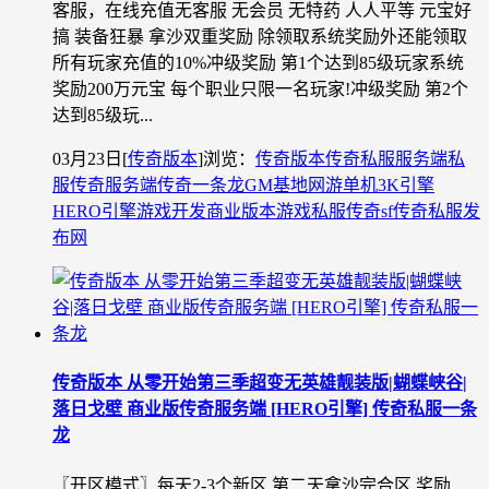
客服，在线充值无客服 无会员 无特药 人人平等 元宝好
搞 装备狂暴 拿沙双重奖励 除领取系统奖励外还能领取
所有玩家充值的10%冲级奖励 第1个达到85级玩家系统
奖励200万元宝 每个职业只限一名玩家!冲级奖励 第2个
达到85级玩...
03月23日
[
传奇版本
]
浏览：
传奇版本
传奇私服
服务端
私
服
传奇服务端
传奇一条龙
GM基地
网游单机
3K引擎
HERO引擎
游戏开发
商业版本
游戏私服
传奇sf
传奇私服发
布网
传奇版本 从零开始第三季超变无英雄靓装版|蝴蝶峡谷|
落日戈壁 商业版传奇服务端 [HERO引擎] 传奇私服一条
龙
〖开区模式〗每天2-3个新区,第二天拿沙完合区.奖励