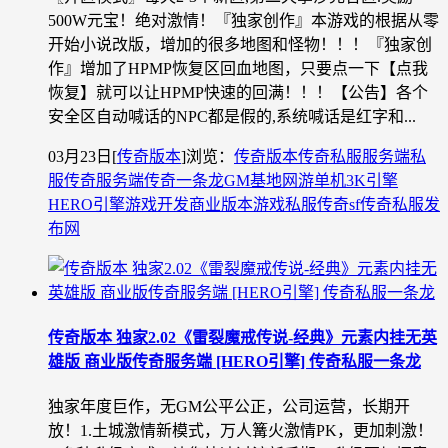
500W元宝！绝对激情！『独家创作』本游戏的根据从零
开始小说改版，增加的很多地图和怪物！！！『独家创
作』增加了HPMP恢复区回血地图，只要点一下【点我
恢复】就可以让HPMP快速的回满！！！【公告】各个
安全区自动喊话的NPC都是假的,系统喊话是红字和...
03月23日
[
传奇版本
]
浏览：
传奇版本
传奇私服
服务端
私
服
传奇服务端
传奇一条龙
GM基地
网游单机
3K引擎
HERO引擎
游戏开发
商业版本
游戏私服
传奇sf
传奇私服发
布网
传奇版本 独家2.02《雷裂魔戒传说-经典》元素内挂无英
雄版 商业版传奇服务端 [HERO引擎] 传奇私服一条龙
独家年度巨作，无GM公平公正，公司运营，长期开
放！1.土城激情新模式，万人篝火激情PK，更加刺激！