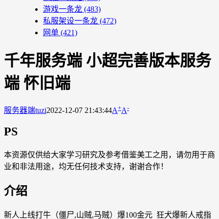
游戏一条龙
(483)
私服架设一条龙
(472)
网单
(421)
千年服务端 小超完善版本服务
端 怀旧端
+
-
服务器端
tuzi
2022-12-07 21:43:44
A
A
PS
本资源仅供给大家学习研究及参考借鉴美工之用，请勿用于商
业和非法用途，均无任何技术支持，谢谢合作！
介绍
新人上线打牛（僵尸,山贼,马贼）爆100金元 狂犬爆新人戒指