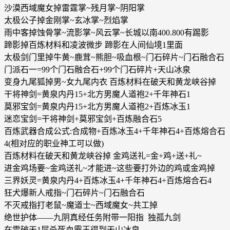
沙漠西域魔女掉雷霆掌~残月掌~阴阳掌
太极公子掉金刚掌~玄冰掌~烈焰掌
雨中客掉蚀骨掌~流影掌~风云掌~长城以南400.800有踢影
蹄影掉百炼材料和凌波微步 蹄影在人间仙境1里面
太极剑门里掉牛黄~鹿茸~熊胆~吸血根~门石碎片~门石融合石
门派石一=99个门石融合石+99个门石碎片+天山冰泉
变身九尾狐掉男~女九尾内衣 百炼材料在破天和黄龙峡谷掉
干将神剑=黄泉内丹15+北方男魔人道袍2+千年神石1
莫邪宝剑=黄泉内丹15+北方男魔人道袍2+百炼冰玉1
迷恋宝剑=干将神剑+莫邪宝剑+百炼融合石5
百炼武器合成公式:合成物+百炼冰玉4+千年神石4+百炼熔合石
4(相对应的职业神工可以做)
百炼材料在破天和黄龙峡谷掉 金鸡送礼=金+鸡+送+礼~
进金鸡场要~金鸡送礼~才能进~这些要打外边的鸡或金鸡掉
三界妖灵=黄泉内丹4+百炼冰玉4+千年神石4+百炼熔合石4
狂犬爆新人戒指~门石碎片~门石融合石
不灭戒指打老鼠~魔道士~西域魔女~共工掉
绝世护体——九阴真经任务附带一阳指 独孤九剑
在雪破天1层杀死血霸王得到天山冰泉