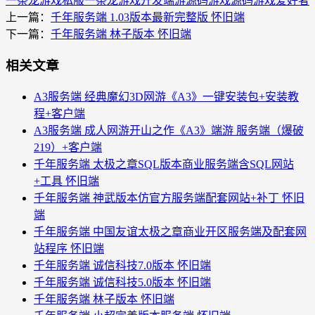
一条龙
游戏私服一条龙
游戏开发
端游源码
游戏源码
游戏爱好者
上一篇：
千年服务端 1.03版本最新完整版 怀旧端
下一篇：
千年服务端 林子版本 怀旧端
相关文章
A3服务端 经典魔幻3D网游《A3》一键安装包+安装教
程+客户端
A3服务端 成人网游开山之作《A3》端游 服务端（爆破
219）+客户端
千年服务端 太极之章SQL版本商业服务端含SQL网站
+工具 怀旧端
千年服务端 神武版本仿官方服务端配套网站+补丁 怀旧
端
千年服务端 中国友谊太极之章商业开区服务端及配套网
站程序 怀旧端
千年服务端 诚信科技7.0版本 怀旧端
千年服务端 诚信科技5.0版本 怀旧端
千年服务端 林子版本 怀旧端