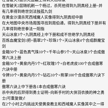
在雪破天2层随机刷一个杨过，杀死他得到九阴真经上册~并
有几率得到绝世剑法独孤九剑
在黄金沙漠杀死西域魔人实像得到九阴真经中册
在大地图中央市场周围寻找到周伯通，得到九阴真经下册并有
几率得到绝世拳法一阳指
天山冰泉3个+九阴真经上中下册和成不世绝学九阴真经
百炼血魔宝剑1把+翡翠2个+珍珠1个+天山冰泉4个合成群魔宝
剑
金箱50个+蓝色真气珠10个+千年山参5个+天山冰泉3个合成傲
寒六决上册
金箱50个+黄泉内丹5个+红玫瑰5个+白老虎皮100个合成傲寒
六诀中册
令牌10个+黄泉内丹5个+钻石10个+熊掌100个合成傲寒六诀下
册
傲寒六诀上中下册各1本合成傲寒六诀
杀中央的后羿得到勇士证明~向新手村的大侠羽衣换的神之勇
士(可重复做)！
在2个小时之内挑战天使黄泉教主和西域魔人实像其中之一得