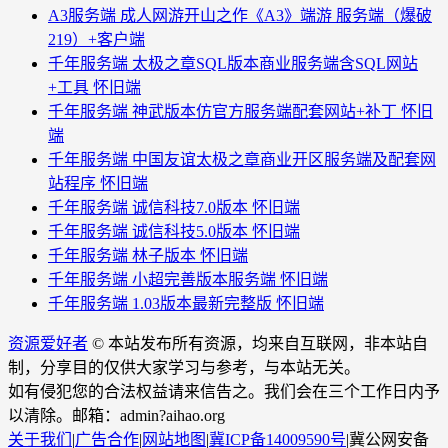
A3服务端 成人网游开山之作《A3》端游 服务端（爆破
219）+客户端
千年服务端 太极之章SQL版本商业服务端含SQL网站
+工具 怀旧端
千年服务端 神武版本仿官方服务端配套网站+补丁 怀旧
端
千年服务端 中国友谊太极之章商业开区服务端及配套网
站程序 怀旧端
千年服务端 诚信科技7.0版本 怀旧端
千年服务端 诚信科技5.0版本 怀旧端
千年服务端 林子版本 怀旧端
千年服务端 小超完善版本服务端 怀旧端
千年服务端 1.03版本最新完整版 怀旧端
资源爱好者
© 本站发布所有资源，均来自互联网，非本站自
制，分享目的仅供大家学习与参考，与本站无关。
如有侵犯您的合法权益请来信告之。我们会在三个工作日内予
以清除。邮箱：admin?aihao.org
关于我们
|
广告合作
|
网站地图
|
冀ICP备14009590号
|
冀公网安备