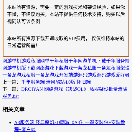
本站所有资源，需要一定的游戏技术和架设经验，如果你
不懂，不建议购买，本站不提供任何技术支持，购买以后
视同认可该条例
本站所有资源下载开通收取的VIP费用， 仅仅维持本站的
日常运营所需！
网游单机
游戏私服
网单
千年私服
千年网游单机下载
千年服务端
网游单机版下载
网络游戏下载
游戏一条龙
私服一条龙
私服架设
一条龙
游戏私服一条龙
游戏开发
端游源码
游戏源码
游戏爱好者
上一篇：
千年服务端 清风酷站4.0版 怀旧端
下一篇：
DROIYAN 网络游戏《决战OL》 私服架设批量清除
服务.bat
相关文章
A3服务端 经典魔幻3D网游《A3》一键安装包+安装教
程+客户端