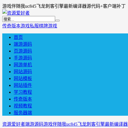
游戏伴随我uc845飞龙刺客引擎最新编译器源代码+客户端补丁
传奇版本
游戏私服
棋牌游戏
首页
端游源码
页游源码
手游源码
网游单机
网站源码
网站模板
网站插件
学习教程
传奇版本
视频教程
服务器端
资源爱好者
端游源码
游戏伴随我uc845飞龙刺客引擎最新编译