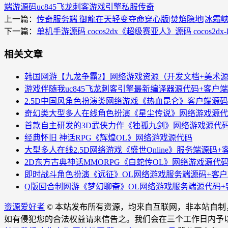
端游源码
uc845
飞龙刺客
游戏引擎
私服
传奇
上一篇：
传奇服务端 御龍在天轻变夺命穿心版|焚焰隐地|冰霜峡谷
下一篇：
单机手游源码 cocos2dx《超级赛亚人》源码 cocos2dx-
相关文章
韩国网游【九龙争霸2】网络游戏资源（开发文档+美术
游戏伴随我uc845飞龙刺客引擎最新编译器源代码+客户
2.5D中国风角色扮演类网络游戏《热血昆仑》客户端源码
奇幻类大型多人在线角色扮演《星尘传说》网络游戏源代
首款自主研发的3D武侠力作《独孤九剑》网络游戏源代
经典怀旧 神话RPG《辉煌OL》网络游戏源代码
大型多人在线2.5D网络游戏《盛世Online》服务端源码
2D东方古典神话MMORPG《白蛇传OL》网络游戏源代
即时战斗角色扮演《远征》OL网络游戏服务端源码+客户
Q版回合制网游《梦幻聊斋》OL网络游戏服务端源代码+
资源爱好者
© 本站发布所有资源，均来自互联网，非本站自
如有侵犯您的合法权益请来信告之。我们会在三个工作日内予以清除。邮箱