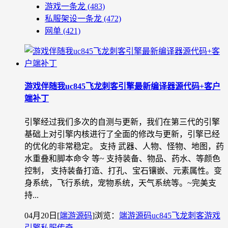
游戏一条龙
(483)
私服架设一条龙
(472)
网单
(421)
游戏伴随我uc845飞龙刺客引擎最新编译器源代码+客户
端补丁
引擎经过我们多次的自测与更新，我们在第三代的引擎
基础上对引擎内核进行了全面的修改与更新，引擎已经
的优化的非常稳定。 支持 武器、人物、怪物、地图，药
水重叠和脚本命令 等~ 支持装备、物品、药水、等颜色
控制， 支持装备打造、打孔、宝石镶嵌、元素属性。变
身系统，飞行系统，宠物系统，天气系统等。~完美支
持...
04月20日
[
端游源码
]
浏览：
端游源码
uc845
飞龙刺客
游戏
引擎
私服
传奇