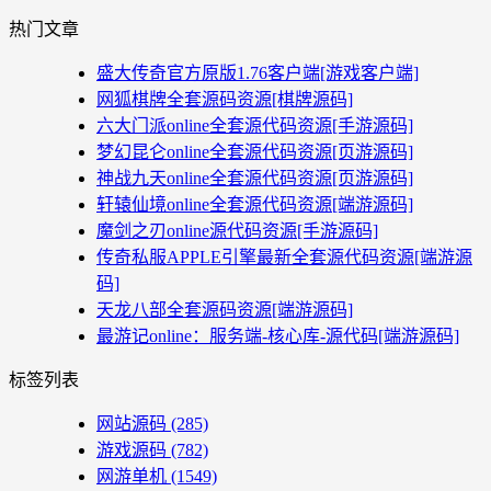
热门文章
盛大传奇官方原版1.76客户端[游戏客户端]
网狐棋牌全套源码资源[棋牌源码]
六大门派online全套源代码资源[手游源码]
梦幻昆仑online全套源代码资源[页游源码]
神战九天online全套源代码资源[页游源码]
轩辕仙境online全套源代码资源[端游源码]
魔剑之刃online源代码资源[手游源码]
传奇私服APPLE引擎最新全套源代码资源[端游源
码]
天龙八部全套源码资源[端游源码]
最游记online：服务端-核心库-源代码[端游源码]
标签列表
网站源码
(285)
游戏源码
(782)
网游单机
(1549)