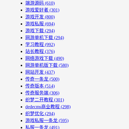
端游源码
(610)
游戏爱好者
(301)
游戏开发
(800)
游戏私服
(694)
游戏下载
(294)
网游单机下载
(294)
学习教程
(992)
站长教程
(376)
网络游戏下载
(490)
网游单机版下载
(580)
网站开发
(437)
传奇一条龙
(500)
传奇版本
(514)
传奇服务端
(306)
织梦二开教程
(301)
dedecms商业教程
(298)
织梦优化
(294)
游戏私服一条龙
(595)
私服一条龙
(491)