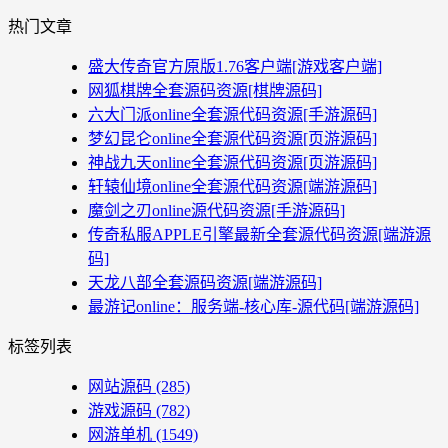
热门文章
盛大传奇官方原版1.76客户端[游戏客户端]
网狐棋牌全套源码资源[棋牌源码]
六大门派online全套源代码资源[手游源码]
梦幻昆仑online全套源代码资源[页游源码]
神战九天online全套源代码资源[页游源码]
轩辕仙境online全套源代码资源[端游源码]
魔剑之刃online源代码资源[手游源码]
传奇私服APPLE引擎最新全套源代码资源[端游源
码]
天龙八部全套源码资源[端游源码]
最游记online：服务端-核心库-源代码[端游源码]
标签列表
网站源码
(285)
游戏源码
(782)
网游单机
(1549)