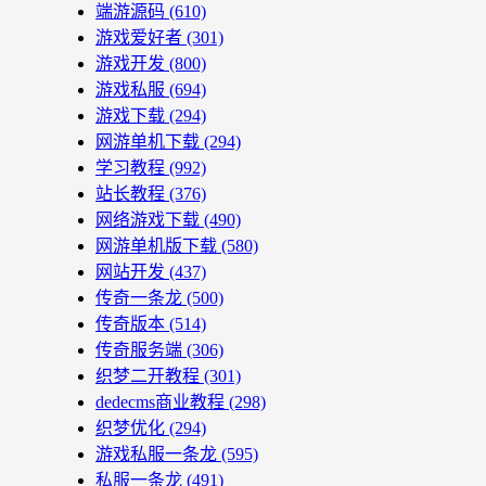
端游源码
(610)
游戏爱好者
(301)
游戏开发
(800)
游戏私服
(694)
游戏下载
(294)
网游单机下载
(294)
学习教程
(992)
站长教程
(376)
网络游戏下载
(490)
网游单机版下载
(580)
网站开发
(437)
传奇一条龙
(500)
传奇版本
(514)
传奇服务端
(306)
织梦二开教程
(301)
dedecms商业教程
(298)
织梦优化
(294)
游戏私服一条龙
(595)
私服一条龙
(491)