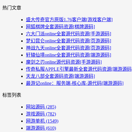
热门文章
盛大传奇官方原版1.76客户端[游戏客户端]
网狐棋牌全套源码资源[棋牌源码]
六大门派online全套源代码资源[手游源码]
梦幻昆仑online全套源代码资源[页游源码]
神战九天online全套源代码资源[页游源码]
轩辕仙境online全套源代码资源[端游源码]
魔剑之刃online源代码资源[手游源码]
传奇私服APPLE引擎最新全套源代码资源[端游源码
天龙八部全套源码资源[端游源码]
最游记online：服务端-核心库-源代码[端游源码]
标签列表
网站源码
(285)
游戏源码
(782)
网游单机
(1549)
端游源码
(610)