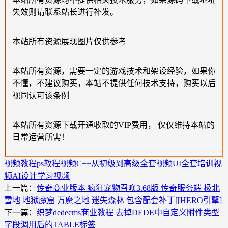
失效则请联系站长进行补发。
本站所有资源展现图片仅供参考
本站所有资源，需要一定的游戏技术和架设经验，如果你
不懂，不建议购买，本站不提供任何技术支持，购买以后
视同认可该条例
本站所有资源下载开通收取的VIP费用， 仅仅维持本站的
日常运营所需！
视频教程
ps教程视频
C++从初级到高级全套视频
UI全套培训视
频
AI设计学习视频
上一篇：
传奇商业版本 疯狂宠物召唤3.68版 传奇服务端 极北
雪地 地狱魔窟 万魔之地 迷失森林 包含配套补丁[[HERO引擎]
下一篇：
织梦dedecms商业教程 去掉DEDE中自定义附件类型
字段调用后的TABLE标签