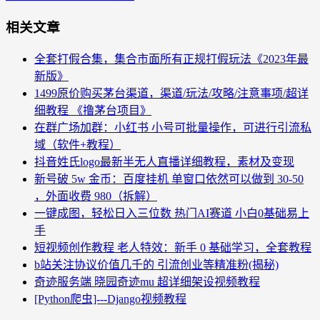
相关文章
全套打假合集，集合市面所有正规打假玩法《2023年最
新版》
1499原价购买茅台渠道，渠道/玩法/攻略/注意事项/超详
细教程 《撸茅台项目》
在群广场加群：小红书 小号可批量操作，可进行引流私
域（软件+教程）
抖音姓氏logo最新半无人直播详细教程，素材及变现
新号破 5w 金币：百度挂机 单窗口依然可以做到 30-50
，外面收费 980（拆解）
一键成图，轻松日入三位数 热门AI赛道 小白0基础易上
手
短视频创作教程 老人特效：新手 0 基础学习，全套教程
b站关注协议价值几千的 引流创业等精准粉(揭秘)
奇迹服务端 晓园奇迹mu 超详细架设视频教程
[Python爬虫]---Django视频教程