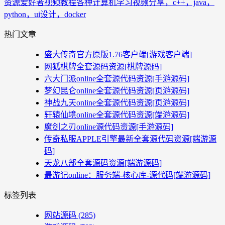
资源爱好者
视频教程
各种计算机学习视频分享，c++，java，
python，ui设计，docker
热门文章
盛大传奇官方原版1.76客户端[游戏客户端]
网狐棋牌全套源码资源[棋牌源码]
六大门派online全套源代码资源[手游源码]
梦幻昆仑online全套源代码资源[页游源码]
神战九天online全套源代码资源[页游源码]
轩辕仙境online全套源代码资源[端游源码]
魔剑之刃online源代码资源[手游源码]
传奇私服APPLE引擎最新全套源代码资源[端游源
码]
天龙八部全套源码资源[端游源码]
最游记online：服务端-核心库-源代码[端游源码]
标签列表
网站源码
(285)