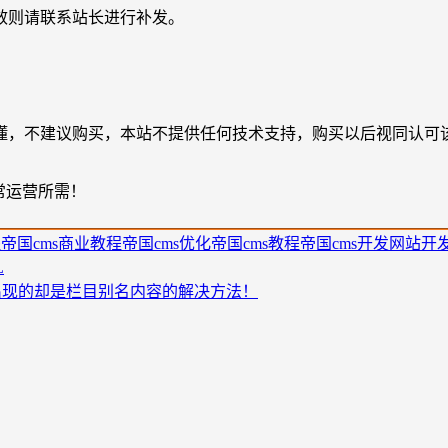
效则请联系站长进行补发。
懂，不建议购买，本站不提供任何技术支持，购买以后视同认可
常运营所需！
程
帝国cms商业教程
帝国cms优化
帝国cms教程
帝国cms开发
网站开
L
,出现的却是栏目别名内容的解决方法！