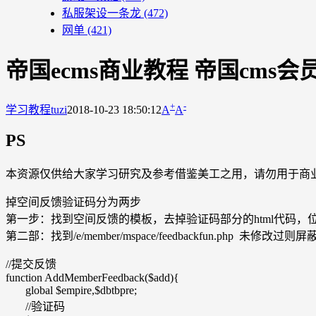
私服架设一条龙
(472)
网单
(421)
帝国ecms商业教程 帝国cm
+
-
学习教程
tuzi
2018-10-23 18:50:12
A
A
PS
本资源仅供给大家学习研究及参考借鉴美工之用，请勿用于商
掉空间反馈验证码分为两步
第一步：找到空间反馈的模板，去掉验证码部分的html代码，位置/e/space/
第二部：找到/e/member/mspace/feedbackfun.php 未修改
//提交反馈
function AddMemberFeedback($add){
global $empire,$dbtbpre;
//验证码