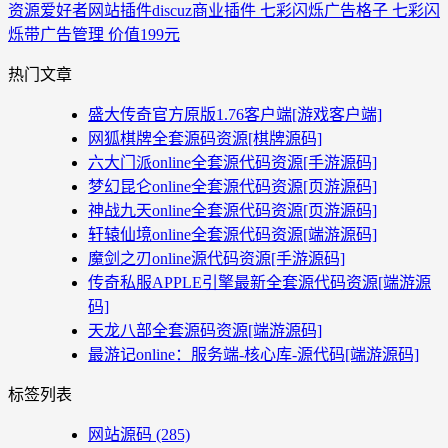
资源爱好者
网站插件
discuz商业插件 七彩闪烁广告格子 七彩闪
烁带广告管理 价值199元
热门文章
盛大传奇官方原版1.76客户端[游戏客户端]
网狐棋牌全套源码资源[棋牌源码]
六大门派online全套源代码资源[手游源码]
梦幻昆仑online全套源代码资源[页游源码]
神战九天online全套源代码资源[页游源码]
轩辕仙境online全套源代码资源[端游源码]
魔剑之刃online源代码资源[手游源码]
传奇私服APPLE引擎最新全套源代码资源[端游源
码]
天龙八部全套源码资源[端游源码]
最游记online：服务端-核心库-源代码[端游源码]
标签列表
网站源码
(285)