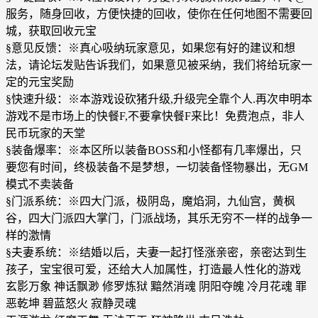
服务，随身回收，方便快捷的回收，使你在任何地图不需要回
城，获取回收元宝
§意见反馈：※真心吸纳玩家意见，如果您有好的建议和想
法，请论坛发贴告诉我们，如果意见被采纳，我们将给玩家一
定的元宝奖励
§快速升级：※本游戏设砍猪升级,升级完全靠个人.再次申明本
游戏不是市场上的快餐F,不要拿快餐F来比！免费泡点，非人
民币玩家的天堂
§装备爆率：※本区所以装备BOSS和小怪都有几率爆出，只
要您有时间，终极装备不是梦想，一切装备怪物暴出，无GM
模式不卖装备
§门派系统：※四大门派，极阴岛，魔焰洞，九仙宫，黄枫
谷，四大门派四大掌门，门派战场，其乐无穷不一样的战争一
样的激情
§夫妻系统：※结婚以后，夫妻一起打怪涨亲密，亲密达到生
孩子，宝宝很可爱，还给大人加属性，打造最人性化的游戏
玄影万象 神话飘渺 修罗炼狱 黯然消魂 阴阳夺魄 冷月花魂 罪
恶乾坤 碧蓝怒火 寂静灵魂