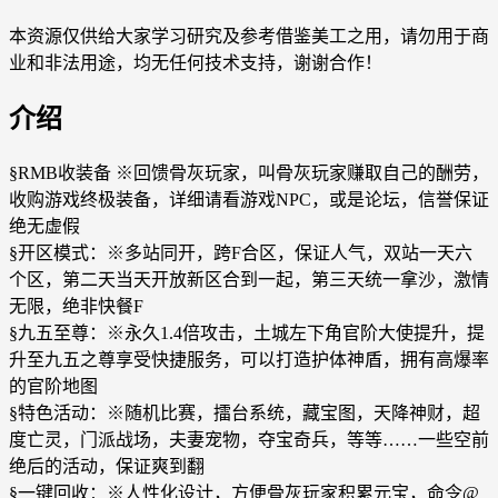
本资源仅供给大家学习研究及参考借鉴美工之用，请勿用于商
业和非法用途，均无任何技术支持，谢谢合作！
介绍
§RMB收装备 ※回馈骨灰玩家，叫骨灰玩家赚取自己的酬劳，
收购游戏终极装备，详细请看游戏NPC，或是论坛，信誉保证
绝无虚假
§开区模式：※多站同开，跨F合区，保证人气，双站一天六
个区，第二天当天开放新区合到一起，第三天统一拿沙，激情
无限，绝非快餐F
§九五至尊：※永久1.4倍攻击，土城左下角官阶大使提升，提
升至九五之尊享受快捷服务，可以打造护体神盾，拥有高爆率
的官阶地图
§特色活动：※随机比赛，擂台系统，藏宝图，天降神财，超
度亡灵，门派战场，夫妻宠物，夺宝奇兵，等等……一些空前
绝后的活动，保证爽到翻
§一键回收：※人性化设计，方便骨灰玩家积累元宝，命令@