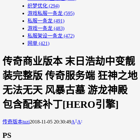
织梦优化
(294)
游戏私服一条龙
(595)
私服一条龙
(491)
游戏一条龙
(483)
私服架设一条龙
(472)
网单
(421)
传奇商业版本 末日浩劫中变靓
装完整版 传奇服务端 狂神之地
无法无天 风暴古墓 游龙神殿
包含配套补丁[HERO引擎]
+
-
传奇版本
tuzi
2018-11-05 20:30:49
A
A
PS