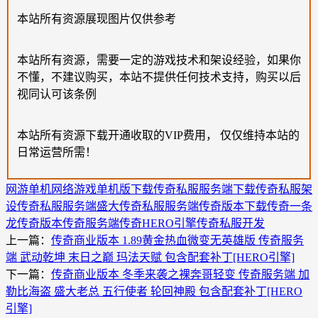
本站所有资源展现图片仅供参考
本站所有资源，需要一定的游戏技术和架设经验，如果你
不懂，不建议购买，本站不提供任何技术支持，购买以后
视同认可该条例
本站所有资源下载开通收取的VIP费用， 仅仅维持本站的
日常运营所需！
网游单机
网络游戏单机版下载
传奇私服服务端下载
传奇私服架
设
传奇私服服务端
盛大传奇私服服务端
传奇版本下载
传奇一条
龙
传奇版本
传奇服务端
传奇HERO引擎
传奇私服开发
上一篇：
传奇商业版本 1.89黄金热血微变无英雄版 传奇服务
端 武动乾坤 末日之巅 玛法天赋 包含配套补丁[HERO引擎]
下一篇：
传奇商业版本 冬季来袭之裸奔哥轻变 传奇服务端 加
勒比海盗 盛大老总 五行使者 轮回神殿 包含配套补丁[HERO
引擎]