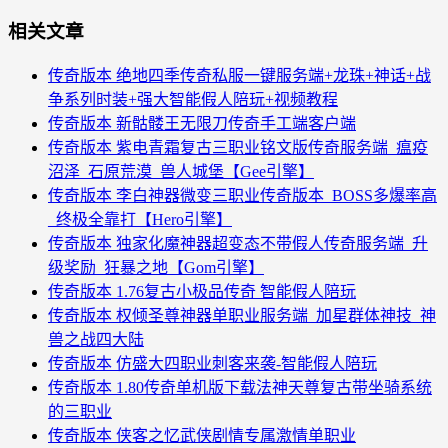
相关文章
传奇版本 绝地四季传奇私服一键服务端+龙珠+神话+战
争系列时装+强大智能假人陪玩+视频教程
传奇版本 新骷髅王无限刀传奇手工端客户端
传奇版本 紫电青霜复古三职业铭文版传奇服务端_瘟疫
沼泽_石原荒漠_兽人城堡【Gee引擎】
传奇版本 李白神器微变三职业传奇版本_BOSS多爆率高
_终极全靠打【Hero引擎】
传奇版本 独家化魔神器超变态不带假人传奇服务端_升
级奖励_狂暴之地【Gom引擎】
传奇版本 1.76复古小极品传奇 智能假人陪玩
传奇版本 权倾圣尊神器单职业服务端_加星群体神技_神
兽之战四大陆
传奇版本 仿盛大四职业刺客来袭-智能假人陪玩
传奇版本 1.80传奇单机版下载法神天尊复古带坐骑系统
的三职业
传奇版本 侠客之忆武侠剧情专属激情单职业