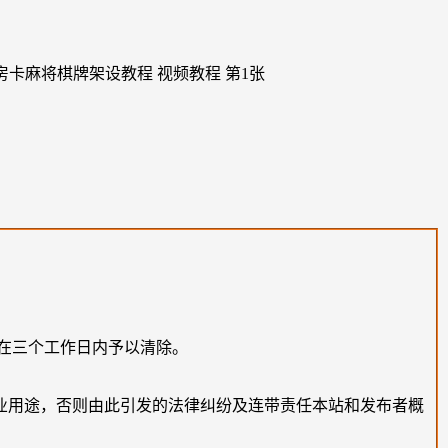
在三个工作日内予以清除。
业用途，否则由此引发的法律纠纷及连带责任本站和发布者概