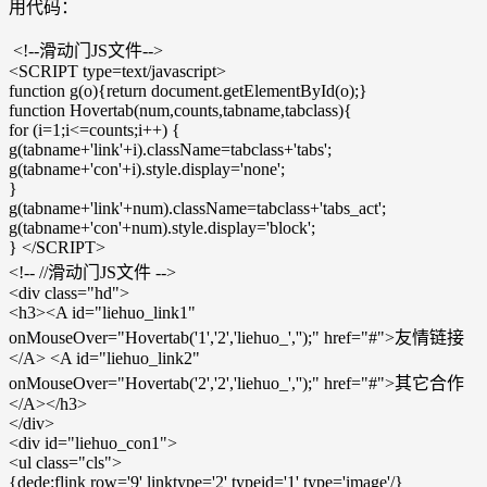
用代码：
<!--滑动门JS文件-->
<SCRIPT type=text/javascript>
function g(o){return document.getElementById(o);}
function Hovertab(num,counts,tabname,tabclass){
for (i=1;i<=counts;i++) {
g(tabname+'link'+i).className=tabclass+'tabs';
g(tabname+'con'+i).style.display='none';
}
g(tabname+'link'+num).className=tabclass+'tabs_act';
g(tabname+'con'+num).style.display='block';
} </SCRIPT>
<!-- //滑动门JS文件 -->
<div class="hd">
<h3><A id="liehuo_link1"
onMouseOver="Hovertab('1','2','liehuo_','');" href="#">友情链接
</A> <A id="liehuo_link2"
onMouseOver="Hovertab('2','2','liehuo_','');" href="#">其它合作
</A></h3>
</div>
<div id="liehuo_con1">
<ul class="cls">
{dede:flink row='9' linktype='2' typeid='1' type='image'/}