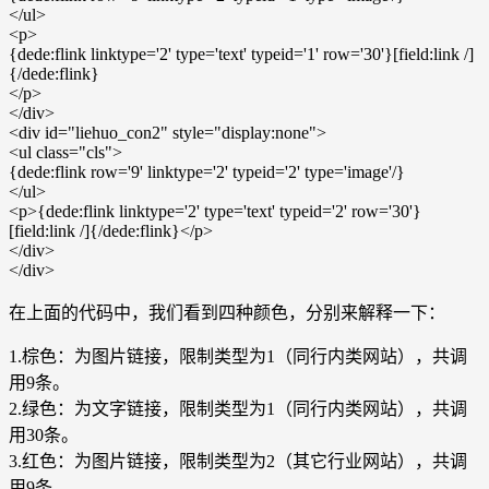
</ul>
<p>
{dede:flink linktype='2' type='text' typeid='1' row='30'}[field:link /]
{/dede:flink}
</p>
</div>
<div id="liehuo_con2" style="display:none">
<ul class="cls">
{dede:flink row='9' linktype='2' typeid='2' type='image'/}
</ul>
<p>{dede:flink linktype='2' type='text' typeid='2' row='30'}
[field:link /]{/dede:flink}</p>
</div>
</div>
在上面的代码中，我们看到四种颜色，分别来解释一下：
1.棕色：为图片链接，限制类型为1（同行内类网站），共调
用9条。
2.绿色：为文字链接，限制类型为1（同行内类网站），共调
用30条。
3.红色：为图片链接，限制类型为2（其它行业网站），共调
用9条。