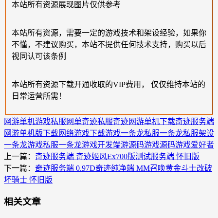
本站所有资源展现图片仅供参考
本站所有资源，需要一定的游戏技术和架设经验，如果你
不懂，不建议购买，本站不提供任何技术支持，购买以后
视同认可该条例
本站所有资源下载开通收取的VIP费用， 仅仅维持本站的
日常运营所需！
网游单机
游戏私服
网单
奇迹私服
奇迹网游单机下载
奇迹服务端
网游单机版下载
网络游戏下载
游戏一条龙
私服一条龙
私服架设
一条龙
游戏私服一条龙
游戏开发
端游源码
游戏源码
游戏爱好者
上一篇：
奇迹服务端 奇迹姬风Ex700版测试服务端 怀旧版
下一篇：
奇迹服务端 0.97D奇迹纯净端 MM召唤黄金斗士改破
坏骑士 怀旧版
相关文章