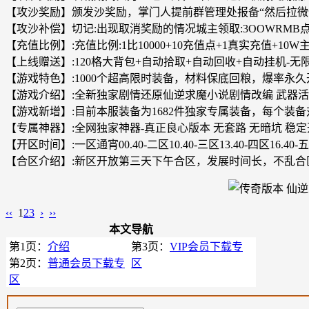
【攻沙奖励】颁发沙奖励，掌门人提前群管理处报备“然后拉微
【攻沙补偿】切记:出现取消奖励的情况城主领取:3OOWRMB点+万
【充值比例】:充值比例:1比10000+10充值点+1真实充值+10W
【上线赠送】:120格大背包+自动拾取+自动回收+自动挂机-无限
【游戏特色】:1000个超高限时装备，材料保底回粮，爆率永
【游戏介绍】:全新独家剧情还原仙逆求魔小说剧情改编 武器活动
【游戏新增】:目前本服装备为1682件独家专属装备，每个装备
【专属神器】:全网独家神器-真正良心版本 无套路 无暗坑 稳定
【开区时间】:一区通宵00.40-二区10.40-三区13.40-四区16.40-五
【合区介绍】:新区开放第三天下午合区，发展时间长，不乱合
‹‹
1
2
3
›
››
本文导航
第1页：
介绍
第3页：
VIP会员下载专
第2页：
普通会员下载专
区
区