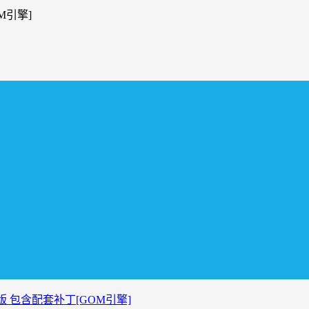
M引擎]
 包含配套补丁[GOM引擎]