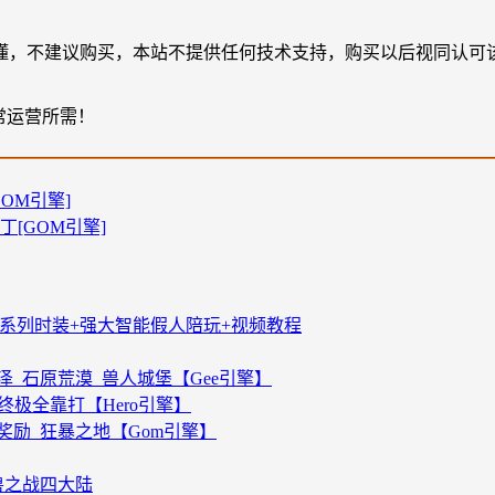
懂，不建议购买，本站不提供任何技术支持，购买以后视同认可
常运营所需！
OM引擎]
[GOM引擎]
争系列时装+强大智能假人陪玩+视频教程
_石原荒漠_兽人城堡【Gee引擎】
终极全靠打【Hero引擎】
奖励_狂暴之地【Gom引擎】
兽之战四大陆