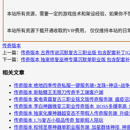
本站所有资源，需要一定的游戏技术和架设经验，如果你不
本站所有资源下载开通收取的VIP费用， 仅仅维持本站的日
传奇版本
上一篇：
传奇版本 古界传说沉默复古三职业版 包含配套补丁[G
下一篇：
传奇版本 独家修复巫神专属沉默单职业版 包含配套补丁
相关文章
传奇版本 绝地四季传奇私服一键服务端+龙珠+神话+战
传奇版本 新骷髅王无限刀传奇手工端客户端
传奇版本 紫电青霜复古三职业铭文版传奇服务端_瘟疫沼泽
传奇版本 李白神器微变三职业传奇版本_BOSS多爆率高_
传奇版本 独家化魔神器超变态不带假人传奇服务端_升级
传奇版本 1.76复古小极品传奇 智能假人陪玩
传奇版本 权倾圣尊神器单职业服务端_加星群体神技_神