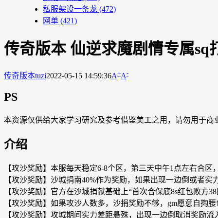
私服架设一条龙
(472)
网单
(421)
传奇版本 仙逆求魔剧情专属sq
+
-
传奇版本
tuzi
2022-05-15 14:59:36
A
A
PS
本资源仅供给大家学习研究及参考借鉴美工之用，请勿用于商
介绍
【攻沙奖励】本服每天稳定6-8个区，第三天中午1点左右合区，晚
【攻沙奖励】沙城捐南40%作为奖励，如果出现一边倒或者实
【攻沙奖励】官方在沙城捐献基础上“首次合保底8s红包败方38
【攻沙奖励】如果攻沙人数多，沙捐奖励不够，gm愿意自掏腰
【攻沙奖励】攻城期间实力差距悬殊，出现一边倒取消奖励流