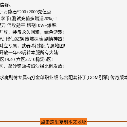
信群。
能石*200+2000充值点
主宰币{测试充值多赠送20%} !
刀-倍攻勋章-切割10W+爆率!
久开放，装备永久回粮，绿色游戏!
 修仙家族 废墟探险 剧情神器!
对应专属，武器-特殊配专属地图!
开放一年68玩转本服所有大陆!
区19.40-六区22.10稳定6区!
区，拿沙奖励按照沙捐比例发放!
点击这里复制本文地址