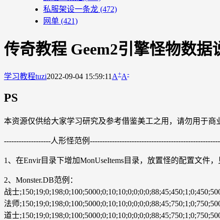
私服架设一条龙
(472)
网单
(421)
传奇教程 Geem2引擎怪物数据
+
-
学习教程
tuzi
2022-09-04 15:59:11
A
A
PS
本资源仅供给大家学习研究及参考借鉴美工之用，请勿用于商
-------------------人形怪范例---------------------------------------------------------
1、在Envir目录下增加MonUseItems目录，放置怪的配置文件，见M
2、Monster.DB范例：
战士;150;19;0;198;0;100;5000;0;10;10;0;0;0;0;88;45;450;1;0;450;50
法师;150;19;0;198;0;100;5000;0;10;10;0;0;0;0;88;45;750;1;0;750;50
道士;150;19;0;198;0;100;5000;0;10;10;0;0;0;0;88;45;750;1;0;750;50