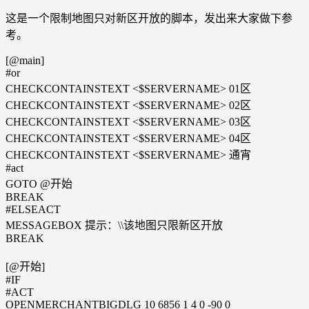
这是一个限制地图只对新区开放的脚本，发出来大家做下参
考。
[@main]
#or
CHECKCONTAINSTEXT <$SERVERNAME> 01区
CHECKCONTAINSTEXT <$SERVERNAME> 02区
CHECKCONTAINSTEXT <$SERVERNAME> 03区
CHECKCONTAINSTEXT <$SERVERNAME> 04区
CHECKCONTAINSTEXT <$SERVERNAME> 通宵
#act
GOTO @开始
BREAK
#ELSEACT
MESSAGEBOX 提示：\\该地图只限新区开放
BREAK
[@开始]
#IF
#ACT
OPENMERCHANTBIGDLG 10 6856 1 4 0 -90 0