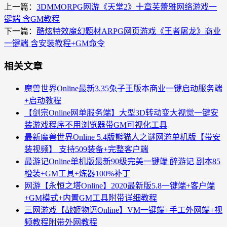
上一篇：
3DMMORPG网游《天堂2》十章芙蕾雅网络游戏一
键端 含GM教程
下一篇：
酷炫特效魔幻题材ARPG网页游戏《王者屠龙》商业
一键端 含安装教程+GM命令
相关文章
魔兽世界Online最新3.35兔子王版本商业一键启动服务端
+启动教程
【剑宗Online网单服务端】大型3D转动变大视觉一键安
装游戏程序不用浏览器带GM可视化工具
最新魔兽世界Online 5.4版熊猫人之谜网游单机版【带安
装视频】 支持509装备+完整客户端
最游记Online单机版最新90级完美一键端 醉游记 副本85
橙装+GM工具+炼器100%补丁
网游【永恒之塔Online】2020最新版5.8一键端+客户端
+GM模式+内置GM工具附带详细教程
三网游戏【战姬物语Online】VM一键端+手工外网端+视
频教程附带外网教程