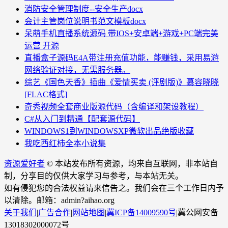
消防安全管理制度--安全生产docx
会计主管岗位说明书范文模板docx
呆萌手机直播系统源码 带IOS+安卓端+游戏+PC端完美
运营​ 开源
直播盒子源码E4A带注册充值功能，能赚钱，采用易游
网络验证对接，无需服务器。
综艺《国色天香》插曲《爱情买卖 (评剧版)》慕容晓晓
[FLAC格式]
奇秀视频全套商业版源代码（含编译和架设教程）
C#从入门到精通【配套源代码】
WINDOWS1到WINDOWSXP微软出品绝版收藏
我吃西红柿全本小说集
资源爱好者
© 本站发布所有资源，均来自互联网，非本站自
制，分享目的仅供大家学习与参考，与本站无关。
如有侵犯您的合法权益请来信告之。我们会在三个工作日内予
以清除。邮箱：admin?aihao.org
关于我们
|
广告合作
|
网站地图
|
冀ICP备14009590号
|
冀公网安备
13018302000072号