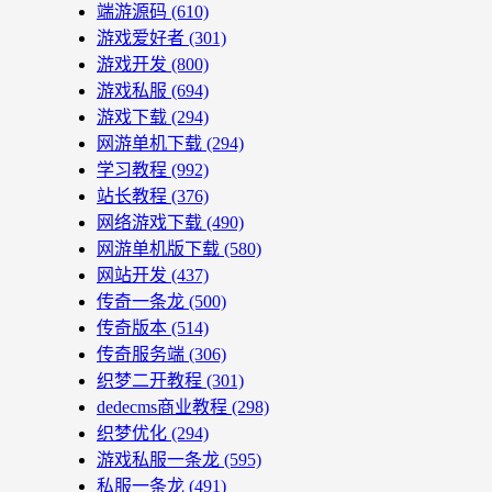
端游源码
(610)
游戏爱好者
(301)
游戏开发
(800)
游戏私服
(694)
游戏下载
(294)
网游单机下载
(294)
学习教程
(992)
站长教程
(376)
网络游戏下载
(490)
网游单机版下载
(580)
网站开发
(437)
传奇一条龙
(500)
传奇版本
(514)
传奇服务端
(306)
织梦二开教程
(301)
dedecms商业教程
(298)
织梦优化
(294)
游戏私服一条龙
(595)
私服一条龙
(491)