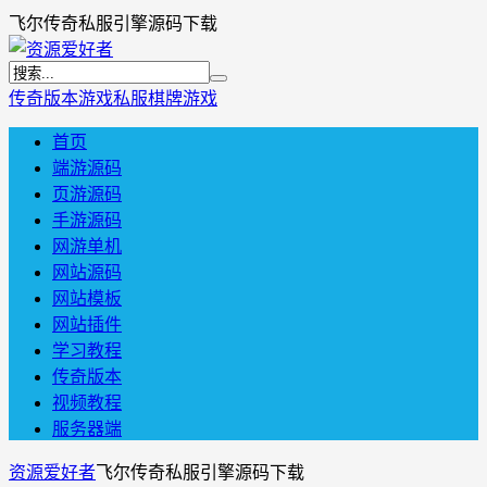
飞尔传奇私服引擎源码下载
传奇版本
游戏私服
棋牌游戏
首页
端游源码
页游源码
手游源码
网游单机
网站源码
网站模板
网站插件
学习教程
传奇版本
视频教程
服务器端
资源爱好者
飞尔传奇私服引擎源码下载