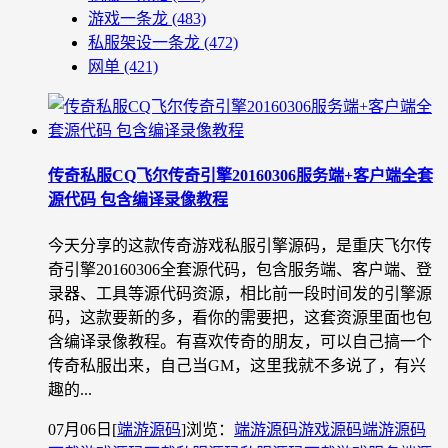
游戏一条龙
(483)
私服架设一条龙
(472)
网单
(421)
传奇私服CQ飞尔传奇引擎20160306服务端+客户端全套
源代码 包含编译录像教程
今天分享的这款传奇游戏私服引擎源码，是重庆飞尔传
奇引擎20160306全套源代码，包含服务端、客户端、登
录器、工具等源代码资源，相比前一段时间发的引擎源
码，这款要新的多，看你的需要把，这套资源里面也包
含编译录像教程。有喜欢传奇的朋友，可以自己搞一个
传奇私服出来，自己当GM，这里我就不多说了，有兴
趣的...
07月06日
[
端游源码
]
浏览：
端游源码
游戏源码
端游源码