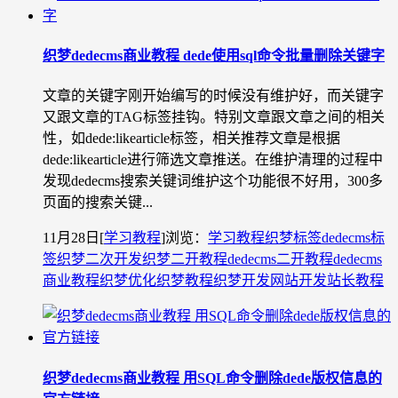
织梦dedecms商业教程 dede使用sql命令批量删除关键字
文章的关键字刚开始编写的时候没有维护好，而关键字
又跟文章的TAG标签挂钩。特别文章跟文章之间的相关
性，如dede:likearticle标签，相关推荐文章是根据
dede:likearticle进行筛选文章推送。在维护清理的过程中
发现dedecms搜索关键词维护这个功能很不好用，300多
页面的搜索关键...
11月28日
[
学习教程
]
浏览：
学习教程
织梦标签
dedecms标
签
织梦二次开发
织梦二开教程
dedecms二开教程
dedecms
商业教程
织梦优化
织梦教程
织梦开发
网站开发
站长教程
织梦dedecms商业教程 用SQL命令删除dede版权信息的