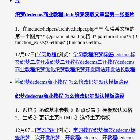
织梦dedecms商业教程 dede织梦获取文章里第一张图片
1、在include/helpers/archive.helper.php/*** 获得某文档的
第一个图片** @param int $aid 文档id* @return string*/if( !
function_exists('GetImgs' {function GetIm...
12月07日
[
学习教程
]
浏览：
学习教程
织梦标签
dedecms标
签
织梦二次开发
织梦二开教程
dedecms二开教程
dedecms
商业教程
织梦优化
织梦教程
织梦开发
网站开发
站长教程
织梦dedecms商业教程 怎么修改织梦默认模板路径
1、系统-》系统基本参数-》站点设置-》模板默认风格
2、生成-》更新主页HTML-》选择主页模板...
12月07日
[
学习教程
]
浏览：
学习教程
织梦标签
dedecms标
签
织梦二次开发
织梦二开教程
dedecms二开教程
dedecms