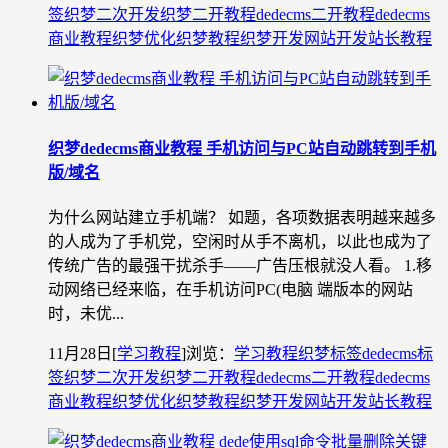
签
织梦二次开发
织梦二开教程
dedecms二开教程
dedecms
商业教程
织梦优化
织梦教程
织梦开发
网站开发
站长教程
织梦dedecms商业教程 手机访问与PC站自动跳转到手机
版/域名
为什么网站建立手机端？ 如题，各项数据表明越来越多
的人成为了手机党，空闲时从手不离机，以此也成为了
传统广告的最强干扰杀手——广告压根就没人看。 1.移
动网络已经来临，在手机访问PC(电脑 端版本的网站
时，未优...
11月28日
[
学习教程
]
浏览：
学习教程
织梦标签
dedecms标
签
织梦二次开发
织梦二开教程
dedecms二开教程
dedecms
商业教程
织梦优化
织梦教程
织梦开发
网站开发
站长教程