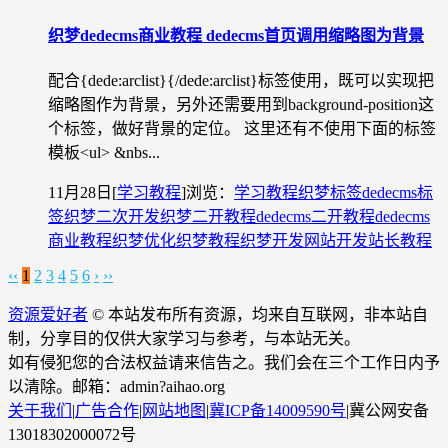
织梦dedecms商业教程 dedecms首页调用缩略图为背景
配合{dede:arclist}{/dede:arclist}标签使用，既可以实现把
缩略图作为背景，另外还需要用到background-position这
个标签，做好背景的定位。 这里还有不使用下面的标签
模板<ul> &nbs...
11月28日
[
学习教程
]
浏览：
学习教程
织梦标签
dedecms标
签
织梦二次开发
织梦二开教程
dedecms二开教程
dedecms
商业教程
织梦优化
织梦教程
织梦开发
网站开发
站长教程
‹‹
1
2
3
4
5
6
›
››
资源爱好者
© 本站发布所有资源，均来自互联网，非本站自
制，分享目的仅供大家学习与参考，与本站无关。
如有侵犯您的合法权益请来信告之。我们会在三个工作日内予
以清除。邮箱：admin?aihao.org
关于我们
|
广告合作
|
网站地图
|
冀ICP备14009590号
|
冀公网安备
13018302000072号