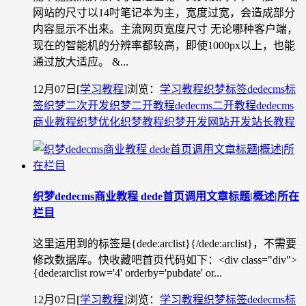
网站的尺寸以14吋笔记本为主，宽度过宽，会造成部分
内容显示不出来。主流网页宽度尺寸 无论哪种客户端，
现在的智能机的分辨率都较高，即使1000px以上，也能
通过放大适应。 &...
12月07日
[
学习教程
]
浏览：
学习教程
织梦标签
dedecms标
签
织梦二次开发
织梦二开教程
dedecms二开教程
dedecms
商业教程
织梦优化
织梦教程
织梦开发
网站开发
站长教程
织梦dedecms商业教程 dede首页调用文章标题|概述|所在
栏目
这里运用到的标签是{dede:arclist}{/dede:arclist}，不需要
修改数据库。快收藏吧首页代码如下：<div class="div">
{dede:arclist row='4' orderby='pubdate' or...
12月07日
[
学习教程
]
浏览：
学习教程
织梦标签
dedecms标