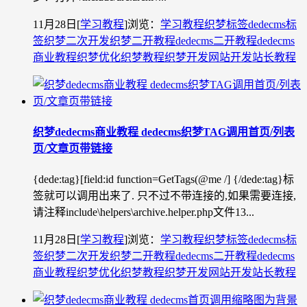
11月28日
[
学习教程
]
浏览：
学习教程
织梦标签
dedecms标
签
织梦二次开发
织梦二开教程
dedecms二开教程
dedecms
商业教程
织梦优化
织梦教程
织梦开发
网站开发
站长教程
织梦dedecms商业教程 dedecms织梦TAG调用首页/列表
页/文章页带链接
{dede:tag}[field:id function=GetTags(@me /] {/dede:tag}标
签就可以调用出来了. 只不过不带连接的,如果需要连接,
请注释include\helpers\archive.helper.php文件13...
11月28日
[
学习教程
]
浏览：
学习教程
织梦标签
dedecms标
签
织梦二次开发
织梦二开教程
dedecms二开教程
dedecms
商业教程
织梦优化
织梦教程
织梦开发
网站开发
站长教程