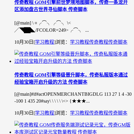
传奇教程 GOM引擎前世梦境地图脚本，传奇一条龙开
区添加盘古世界寻仙脚本 传奇脚本
[@main] \ ¤╭⌒╮╭⌒╮ \<
╱◥██◣/FCOLOR=249>╭⌒╮ ...
10月30日
[
学习教程
]
浏览：
学习教程
传奇教程
传奇脚本
传奇教程 GOM引擎等级晋升脚本，传奇私服版本通过
经验宝箱开启升级的方法 传奇脚本
[@main]#if#actOPENMERCHANTBIGDLG 113 27 1 4 -30
-100 1 435 20#say\ \ \ \ \ \<> {★★★...
10月30日
[
学习教程
]
浏览：
学习教程
传奇教程
传奇脚本