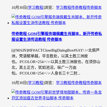
10月30日
[
学习教程
]
浏览：
学习教程
传奇教程
传奇脚本
传奇教程 GOM引擎服务端佩戴生肖脚本，新开传奇私
服设置生消传送教程 传奇脚本
[@MAIN]#IF#ACTCloseBigDialogBox#SAY\ \<北俱芦
洲，梵语郁单越，华言胜处，以其土胜三洲故
也。/FCOLOR=254>\ \<以其土胜三洲故也，在须弥山
北，其土正方，犹如池沼，纵广一万由
旬。/FCOLOR=254>\ \<人身长三十二肘...
10月30日
[
学习教程
]
浏览：
学习教程
传奇教程
传奇脚本