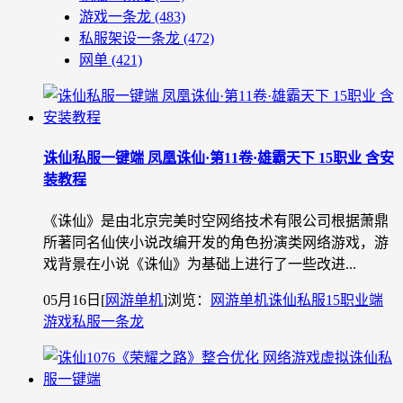
游戏一条龙
(483)
私服架设一条龙
(472)
网单
(421)
诛仙私服一键端 凤凰诛仙·第11卷·雄霸天下 15职业 含安
装教程
《诛仙》是由北京完美时空网络技术有限公司根据萧鼎
所著同名仙侠小说改编开发的角色扮演类网络游戏，游
戏背景在小说《诛仙》为基础上进行了一些改进...
05月16日
[
网游单机
]
浏览：
网游单机
诛仙私服
15职业端
游戏私服一条龙