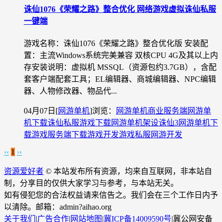
诛仙1076《荣耀之路》整合优化 网络游戏虚拟诛仙私服
一键端
游戏名称：诛仙1076《荣耀之路》整合优化版 安装配
置：主流Windows系统完美兼容 双核CPU 4G及其以上内
存安装说明：虚拟机 MSSQL（资源包约3.7GB），含配
套客户端配套工具；EL编辑器、商城编辑器、NPC编辑
器、人物修改器、物品代...
04月07日
[
网游单机
]
浏览：
网游单机
商业服务端
网游单
机下载
诛仙私服
游戏下载
网游单机架设
诛仙3网游单机下
载
游戏服务端下载
游戏开发
游戏私服
网游开发
‹‹
1
››
资源爱好者
© 本站发布所有资源，均来自互联网，非本站自
制，分享目的仅供大家学习与参考，与本站无关。
如有侵犯您的合法权益请来信告之。我们会在三个工作日内予
以清除。邮箱：admin?aihao.org
关于我们
|
广告合作
|
网站地图
|
冀ICP备14009590号
|
冀公网安备