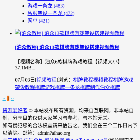
游戏一条龙
(483)
私服架设一条龙
(472)
网单
(421)
[泊众教程] 泊众13款棋牌游戏架设搭建视频教程
【视频名称】泊众6款棋牌游戏教程【视频大小】
37.1MB...
07月03日
[
视频教程
]
浏览：
棋牌教程
视频教程
棋牌游戏
架设教程
棋牌游戏
棋牌一条龙
棋牌制作
泊众棋牌
‹‹
1
››
资源爱好者
© 本站发布所有资源，均来自互联网，非本站自
制，分享目的仅供大家学习与参考，与本站无关。
如有侵犯您的合法权益请来信告之。我们会在三个工作日内予
以清除。邮箱：admin?aihao.org