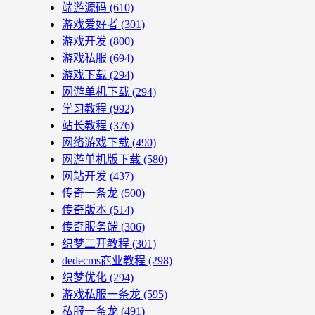
端游源码
(610)
游戏爱好者
(301)
游戏开发
(800)
游戏私服
(694)
游戏下载
(294)
网游单机下载
(294)
学习教程
(992)
站长教程
(376)
网络游戏下载
(490)
网游单机版下载
(580)
网站开发
(437)
传奇一条龙
(500)
传奇版本
(514)
传奇服务端
(306)
织梦二开教程
(301)
dedecms商业教程
(298)
织梦优化
(294)
游戏私服一条龙
(595)
私服一条龙
(491)