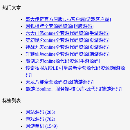
热门文章
盛大传奇官方原版1.76客户端[游戏客户端]
网狐棋牌全套源码资源[棋牌源码]
六大门派online全套源代码资源[手游源码]
梦幻昆仑online全套源代码资源[页游源码]
神战九天online全套源代码资源[页游源码]
轩辕仙境online全套源代码资源[端游源码]
魔剑之刃online源代码资源[手游源码]
传奇私服APPLE引擎最新全套源代码资源[端游源
码]
天龙八部全套源码资源[端游源码]
最游记online：服务端-核心库-源代码[端游源码]
标签列表
网站源码
(285)
游戏源码
(782)
网游单机
(1549)