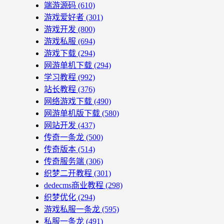
端游源码
(610)
游戏爱好者
(301)
游戏开发
(800)
游戏私服
(694)
游戏下载
(294)
网游单机下载
(294)
学习教程
(992)
站长教程
(376)
网络游戏下载
(490)
网游单机版下载
(580)
网站开发
(437)
传奇一条龙
(500)
传奇版本
(514)
传奇服务端
(306)
织梦二开教程
(301)
dedecms商业教程
(298)
织梦优化
(294)
游戏私服一条龙
(595)
私服一条龙
(491)