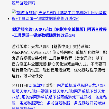
源码
游戏源码
[端游服务端] 天龙八部3【魅影中变单机版】附语音教程
+工具网游一键端数据随意修改送GM
游戏版本：天龙八部3 【魅影中变】支持系统：
WinXP/Win7/Win8 32/64 位支持网络：单机配套教程：配
套语音视频安装教程+工具使用教程（美女录音）基于
官方修正并全面完善,精心优化游戏启动方式，不需要再
进行复杂的设置，轻松稳定进游戏，优化游戏程序流畅
运行，可以做任务...
05月11日
[
网游单机
]
浏览：
网游单机
游戏私服
天龙八部3
私服
天龙八部3一键端下载
天龙八部3网游单机下载
天龙
八部3服务端
网游单机版下载
网络游戏下载
游戏一条龙
私
服一条龙
私服架设一条龙
游戏私服一条龙
游戏开发
端游
源码
游戏源码