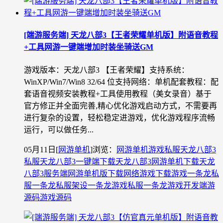
[端游服务端] 天龙八部3【王者荣耀单机版】附语音教程
+工具网游一键端增加时装坐骑送GM
游戏版本：天龙八部3 【王者荣耀】支持系统：
WinXP/Win7/Win8 32/64 位支持网络：单机配套教程：配
套语音视频安装教程+工具使用教程（美女录音）基于
官方修正并全面完善,精心优化游戏启动方式，不需要再
进行复杂的设置，轻松稳定进游戏，优化游戏程序流畅
运行，可以做任务...
05月11日
[
网游单机
]
浏览：
网游单机
游戏私服
天龙八部3
私服
天龙八部3一键端下载
天龙八部3网游单机下载
天龙
八部3服务端
网游单机版下载
网络游戏下载
游戏一条龙
私
服一条龙
私服架设一条龙
游戏私服一条龙
游戏开发
端游
源码
游戏源码