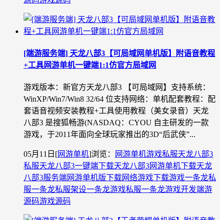
[端游服务端] 天龙八部3【可局域网单机版】附语音教程
+工具网游单机一键端1:1仿官方局域网
游戏版本：新官方天龙八部3 【可局域网】支持系统：
WinXP/Win7/Win8 32/64 位支持网络：单机配套教程：配
套语音视频安装教程+工具使用教程（美女录音）天龙
八部3 是搜狐畅游(NASDAQ：CYOU 自主研发的一款
游戏，于2011年面向全球玩家推出的3D“后武侠”...
05月11日
[
网游单机
]
浏览：
网游单机
游戏私服
天龙八部3
私服
天龙八部3一键端下载
天龙八部3网游单机下载
天龙
八部3服务端
网游单机版下载
网络游戏下载
游戏一条龙
私
服一条龙
私服架设一条龙
游戏私服一条龙
游戏开发
端游
源码
游戏源码