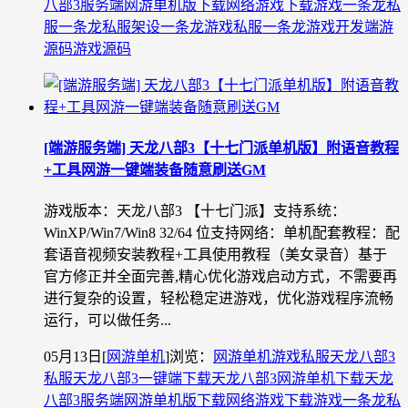
八部3服务端
网游单机版下载
网络游戏下载
游戏一条龙
私
服一条龙
私服架设一条龙
游戏私服一条龙
游戏开发
端游
源码
游戏源码
[端游服务端] 天龙八部3【十七门派单机版】附语音教程
+工具网游一键端装备随意刷送GM
游戏版本：天龙八部3 【十七门派】支持系统：
WinXP/Win7/Win8 32/64 位支持网络：单机配套教程：配
套语音视频安装教程+工具使用教程（美女录音）基于
官方修正并全面完善,精心优化游戏启动方式，不需要再
进行复杂的设置，轻松稳定进游戏，优化游戏程序流畅
运行，可以做任务...
05月13日
[
网游单机
]
浏览：
网游单机
游戏私服
天龙八部3
私服
天龙八部3一键端下载
天龙八部3网游单机下载
天龙
八部3服务端
网游单机版下载
网络游戏下载
游戏一条龙
私