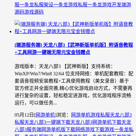
服一条龙
私服架设一条龙
游戏私服一条龙
游戏开发
端游
源码
游戏源码
[端游服务端] 天龙八部3【武神新版单机版】附语音教程
+工具网游一键端无限元宝金钱赠点
游戏版本：天龙八部3 【武神新版】支持系统：
WinXP/Win7/Win8 32/64 位支持网络：单机配套教程：配
套语音视频安装教程+工具使用教程（美女录音）基于
官方修正并全面完善,精心优化游戏启动方式，不需要再
进行复杂的设置，轻松稳定进游戏，优化游戏程序流畅
运行，可以做任务...
05月12日
[
网游单机
]
浏览：
网游单机
游戏私服
天龙八部3
私服
天龙八部3一键端下载
天龙八部3网游单机下载
天龙
八部3服务端
网游单机版下载
网络游戏下载
游戏一条龙
私