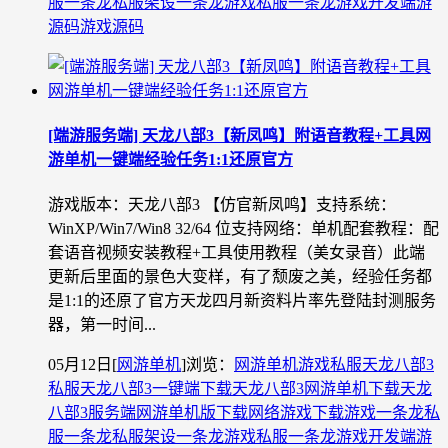
服一条龙
私服架设一条龙
游戏私服一条龙
游戏开发
端游
源码
游戏源码
[端游服务端] 天龙八部3【新凤鸣】附语音教程+工具网
游单机一键端经验任务1:1还原官方
游戏版本：天龙八部3 【仿官新凤鸣】支持系统：
WinXP/Win7/Win8 32/64 位支持网络：单机配套教程：配
套语音视频安装教程+工具使用教程（美女录音）此端
更新后里面的景色大变样，有了颓废之美，经验任务都
是1:1的还原了官方天龙四月新资料片率先登陆封测服务
器，第一时间...
05月12日
[
网游单机
]
浏览：
网游单机
游戏私服
天龙八部3
私服
天龙八部3一键端下载
天龙八部3网游单机下载
天龙
八部3服务端
网游单机版下载
网络游戏下载
游戏一条龙
私
服一条龙
私服架设一条龙
游戏私服一条龙
游戏开发
端游