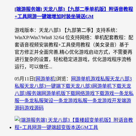
[端游服务端] 天龙八部3【九部二季单机版】附语音教程
+工具网游一键端增加时装坐骑送GM
游戏版本：天龙八部3 【九部第二季】支持系统：
WinXP/Win7/Win8 32/64 位支持网络：单机配套教程：配
套语音视频安装教程+工具使用教程（美女录音）基于
官方修正并全面完善,精心优化游戏启动方式，不需要再
进行复杂的设置，轻松稳定进游戏，优化游戏程序流畅
运行，可以做任...
05月11日
[
网游单机
]
浏览：
网游单机
游戏私服
天龙八部3
私服
天龙八部3一键端下载
天龙八部3网游单机下载
天龙
八部3服务端
网游单机版下载
网络游戏下载
游戏一条龙
私
服一条龙
私服架设一条龙
游戏私服一条龙
游戏开发
端游
源码
游戏源码