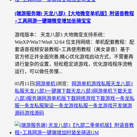
[端游服务端] 天龙八部3【大地微变单机版】附语音教程
+工具网游一键端微变增加坐骑宝宝
游戏版本： 天龙八部3 大地微变支持系统：
WinXP/Win7/Win8 32/64 位支持网络：单机配套教程：配
套语音视频安装教程+工具使用教程（美女录音）基于
官方修正并全面完善,精心优化游戏启动方式，不需要再
进行复杂的设置，轻松稳定进游戏，优化游戏程序流畅
运行，可以做任务慢...
05月11日
[
网游单机
]
浏览：
网游单机
游戏私服
天龙八部3
私服
天龙八部3一键端下载
天龙八部3网游单机下载
天龙
八部3服务端
网游单机版下载
网络游戏下载
游戏一条龙
私
服一条龙
私服架设一条龙
游戏私服一条龙
游戏开发
端游
源码
游戏源码