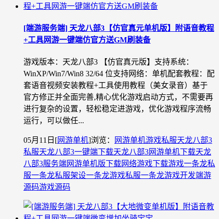
[端游服务端] 天龙八部3【仿官真元单机版】附语音教程
+工具网游一键端仿官方送GM刷装备
游戏版本：天龙八部3 【仿官真元版】支持系统：
WinXP/Win7/Win8 32/64 位支持网络：单机配套教程：配
套语音视频安装教程+工具使用教程（美女录音）基于
官方修正并全面完善,精心优化游戏启动方式，不需要再
进行复杂的设置，轻松稳定进游戏，优化游戏程序流畅
运行，可以做任...
05月11日
[
网游单机
]
浏览：
网游单机
游戏私服
天龙八部3
私服
天龙八部3一键端下载
天龙八部3网游单机下载
天龙
八部3服务端
网游单机版下载
网络游戏下载
游戏一条龙
私
服一条龙
私服架设一条龙
游戏私服一条龙
游戏开发
端游
源码
游戏源码