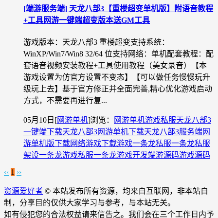
[端游服务端] 天龙八部3【重楼超变单机版】附语音教程
+工具网游一键端超变版本送GM工具
游戏版本：天龙八部3 重楼超变支持系统：
WinXP/Win7/Win8 32/64 位支持网络：单机配套教程：配
套语音视频安装教程+工具使用教程（美女录音）【本
游戏设置为仿官方设置不变态】【可以做任务慢慢玩升
级玩上去】基于官方修正并全面完善,精心优化游戏启动
方式，不需要再进行复...
05月10日
[
网游单机
]
浏览：
网游单机
游戏私服
天龙八部3
一键端下载
天龙八部3网游单机下载
天龙八部3服务端
网
游单机版下载
网络游戏下载
游戏一条龙
私服一条龙
私服
架设一条龙
游戏私服一条龙
游戏开发
端游源码
游戏源码
‹‹
1
››
资源爱好者
© 本站发布所有资源，均来自互联网，非本站自
制，分享目的仅供大家学习与参考，与本站无关。
如有侵犯您的合法权益请来信告之。我们会在三个工作日内予