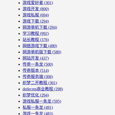
游戏爱好者
(301)
游戏开发
(800)
游戏私服
(694)
游戏下载
(294)
网游单机下载
(294)
学习教程
(992)
站长教程
(376)
网络游戏下载
(490)
网游单机版下载
(580)
网站开发
(437)
传奇一条龙
(500)
传奇版本
(514)
传奇服务端
(306)
织梦二开教程
(301)
dedecms商业教程
(298)
织梦优化
(294)
游戏私服一条龙
(595)
私服一条龙
(491)
游戏一条龙
(483)