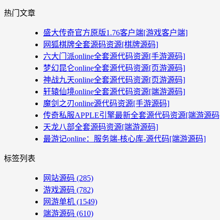
热门文章
盛大传奇官方原版1.76客户端[游戏客户端]
网狐棋牌全套源码资源[棋牌源码]
六大门派online全套源代码资源[手游源码]
梦幻昆仑online全套源代码资源[页游源码]
神战九天online全套源代码资源[页游源码]
轩辕仙境online全套源代码资源[端游源码]
魔剑之刃online源代码资源[手游源码]
传奇私服APPLE引擎最新全套源代码资源[端游源码
天龙八部全套源码资源[端游源码]
最游记online：服务端-核心库-源代码[端游源码]
标签列表
网站源码
(285)
游戏源码
(782)
网游单机
(1549)
端游源码
(610)