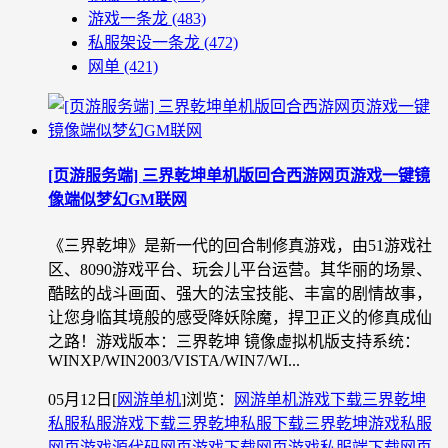
游戏一条龙
(483)
私服架设一条龙
(472)
网单
(421)
[页游服务端] 三界乾坤单机版回合西游网页游戏一键镜
像端似梦幻GM联网
《三界乾坤》是新一代的回合制修真游戏，由51游戏社
区、8090游戏平台、玩会儿平台运营。其华丽的场景、
酷眩的战斗画面、强大的法宝技能、丰富的剧情故事，
让您身临其境般的感受降妖除魔，捍卫正义的修真成仙
之路！游戏版本：三界乾坤 镜像虚拟机版支持系统：
WINXP/WIN2003/VISTA/WIN7/WI...
05月12日
[
网游单机
]
浏览：
网游单机
游戏下载
三界乾坤
私服
私服游戏下载
三界乾坤私服下载
三界乾坤游戏私服
网页游戏源代码
网页游戏下载
网页游戏私服端下载
网页