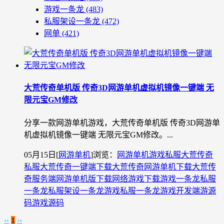
游戏一条龙
(483)
私服架设一条龙
(472)
网单
(421)
大荒传奇单机版 传奇3D网游单机虚拟机镜像一键端 无
限元宝GM修改
分享一款网游单机游戏，大荒传奇单机版 传奇3D网游单
机虚拟机镜像一键端 无限元宝GM修改。...
05月15日
[
网游单机
]
浏览：
网游单机
游戏私服
大荒传奇
私服
大荒传奇一键端下载
大荒传奇网游单机下载
大荒传
奇服务端
网游单机版下载
网络游戏下载
游戏一条龙
私服
一条龙
私服架设一条龙
游戏私服一条龙
游戏开发
端游源
码
游戏源码
‹‹
1
››