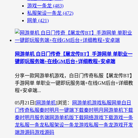
游戏一条龙
(483)
私服架设一条龙
(472)
网单
(421)
网游单机 白日门传奇【屠龙传BT】手游网单 单职业一
键即玩服务端+在线GM后台+详细教程+安卓端
分享一款网游单机游戏，白日门传奇私服【屠龙传BT】
手游网单 单职业一键即玩服务端+在线GM后台+详细教
程+安卓端...
05月21日
[
网游单机
]
浏览：
网游单机
游戏私服
网单
白日
门传奇私服
秦时明月一键端下载
秦时明月网游单机下载
秦时明月服务端
网游单机版下载
网络游戏下载
游戏一条
龙
私服一条龙
私服架设一条龙
游戏私服一条龙
游戏开发
端游源码
游戏源码