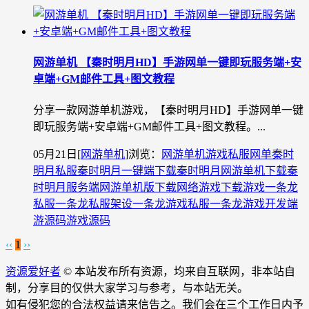
网游单机 【秦时明月HD】手游网单一键即玩服务端+安
卓端+GM邮件工具+图文教程
分享一款网游单机游戏，【秦时明月HD】手游网单一键
即玩服务端+安卓端+GM邮件工具+图文教程。...
05月21日
[
网游单机
]
浏览：
网游单机
游戏私服
网单
秦时
明月私服
秦时明月一键端下载
秦时明月网游单机下载
秦
时明月服务端
网游单机版下载
网络游戏下载
游戏一条龙
私服一条龙
私服架设一条龙
游戏私服一条龙
游戏开发
端
游源码
游戏源码
‹‹
1
››
资源爱好者
© 本站发布所有资源，均来自互联网，非本站自
制，分享目的仅供大家学习与参考，与本站无关。
如有侵犯您的合法权益请来信告之。我们会在三个工作日内予