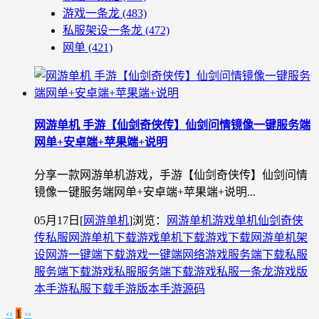
游戏一条龙
(483)
私服架设一条龙
(472)
网单
(421)
网游单机 手游【仙剑奇侠传】仙剑问情镜像一键服务端
网单+安卓端+苹果端+说明
分享一款网游单机游戏，手游【仙剑奇侠传】仙剑问情
镜像一键服务端网单+安卓端+苹果端+说明...
05月17日
[
网游单机
]
浏览：
网游单机
游戏单机
仙剑奇侠
传私服
网游单机下载
游戏单机下载
游戏下载
网游单机架
设
网游一键端下载
游戏一键端
网络游戏服务端下载
私服
服务端下载
游戏私服服务端下载
游戏私服一条龙
游戏版
本
手游私服下载
手游版本
手游源码
‹‹
1
››