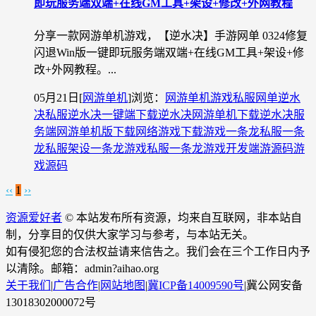
即玩服务端双端+在线GM工具+架设+修改+外网教程
分享一款网游单机游戏，【逆水决】手游网单 0324修复
闪退Win版一键即玩服务端双端+在线GM工具+架设+修
改+外网教程。...
05月21日
[
网游单机
]
浏览：
网游单机
游戏私服
网单
逆水
决私服
逆水决一键端下载
逆水决网游单机下载
逆水决服
务端
网游单机版下载
网络游戏下载
游戏一条龙
私服一条
龙
私服架设一条龙
游戏私服一条龙
游戏开发
端游源码
游
戏源码
‹‹
1
››
资源爱好者
© 本站发布所有资源，均来自互联网，非本站自
制，分享目的仅供大家学习与参考，与本站无关。
如有侵犯您的合法权益请来信告之。我们会在三个工作日内予
以清除。邮箱：admin?aihao.org
关于我们
|
广告合作
|
网站地图
|
冀ICP备14009590号
|
冀公网安备
13018302000072号