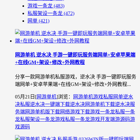
游戏一条龙
(483)
私服架设一条龙
(472)
网单
(421)
网游单机 逆水决 手游一键即玩服务端网单+安卓苹果端
+在线GM+架设+修改+外网教程
分享一款网游单机私服游戏，逆水决 手游一键即玩服务
端网单+安卓苹果端+在线GM+架设+修改+外网教程...
05月21日
[
网游单机
]
浏览：
网游单机
游戏私服
网单
逆水
决私服
逆水决一键端下载
逆水决网游单机下载
逆水决服
务端
网游单机版下载
网络游戏下载
游戏一条龙
私服一条
龙
私服架设一条龙
游戏私服一条龙
游戏开发
端游源码
游
戏源码