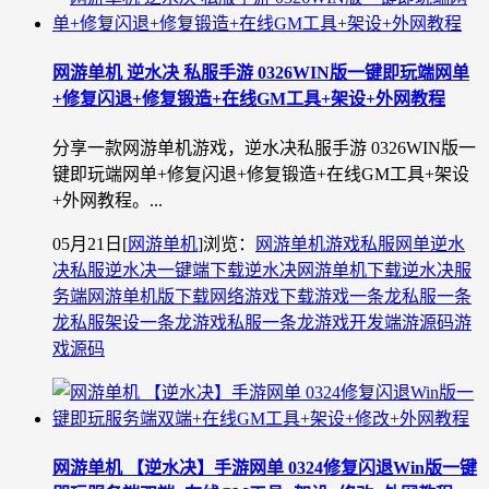
网游单机 逆水决 私服手游 0326WIN版一键即玩端网单
+修复闪退+修复锻造+在线GM工具+架设+外网教程
分享一款网游单机游戏，逆水决私服手游 0326WIN版一
键即玩端网单+修复闪退+修复锻造+在线GM工具+架设
+外网教程。...
05月21日
[
网游单机
]
浏览：
网游单机
游戏私服
网单
逆水
决私服
逆水决一键端下载
逆水决网游单机下载
逆水决服
务端
网游单机版下载
网络游戏下载
游戏一条龙
私服一条
龙
私服架设一条龙
游戏私服一条龙
游戏开发
端游源码
游
戏源码
网游单机 【逆水决】手游网单 0324修复闪退Win版一键