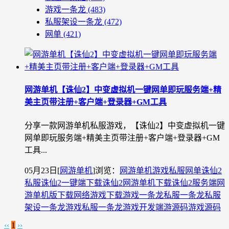
游戏一条龙
(483)
私服架设一条龙
(472)
网单
(421)
网游单机【诛仙2】中变虚拟机一键网单即玩服务端+精
美主页带注册+客户端+登录器+GM工具
分享一款网游单机私服游戏，【诛仙2】中变虚拟机一键
网单即玩服务端+精美主页带注册+客户端+登录器+GM
工具...
05月23日
[
网游单机
]
浏览：
网游单机
游戏私服
网单
诛仙2
私服
诛仙2一键端下载
诛仙2网游单机下载
诛仙2服务端
网
游单机版下载
网络游戏下载
游戏一条龙
私服一条龙
私服
架设一条龙
游戏私服一条龙
游戏开发
端游源码
游戏源码
‹‹
1
››