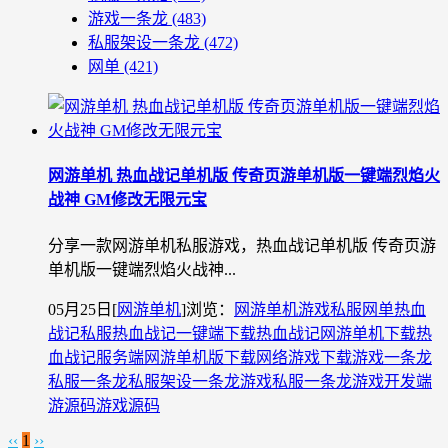
游戏一条龙
(483)
私服架设一条龙
(472)
网单
(421)
网游单机 热血战记单机版 传奇页游单机版一键端烈焰火
战神 GM修改无限元宝
分享一款网游单机私服游戏，热血战记单机版 传奇页游
单机版一键端烈焰火战神...
05月25日
[
网游单机
]
浏览：
网游单机
游戏私服
网单
热血
战记私服
热血战记一键端下载
热血战记网游单机下载
热
血战记服务端
网游单机版下载
网络游戏下载
游戏一条龙
私服一条龙
私服架设一条龙
游戏私服一条龙
游戏开发
端
游源码
游戏源码
‹‹
1
››