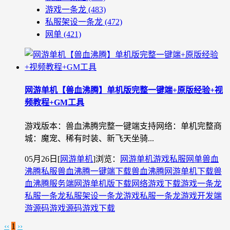
游戏一条龙
(483)
私服架设一条龙
(472)
网单
(421)
网游单机【兽血沸腾】单机版完整一键端+原版经验+视
频教程+GM工具
游戏版本：兽血沸腾完整一键端支持网络：单机完整商
城：魔宠、稀有时装、新飞天坐骑...
05月26日
[
网游单机
]
浏览：
网游单机
游戏私服
网单
兽血
沸腾私服
兽血沸腾一键端下载
兽血沸腾网游单机下载
兽
血沸腾服务端
网游单机版下载
网络游戏下载
游戏一条龙
私服一条龙
私服架设一条龙
游戏私服一条龙
游戏开发
端
游源码
游戏源码
游戏下载
‹‹
1
››