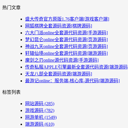
热门文章
盛大传奇官方原版1.76客户端[游戏客户端]
网狐棋牌全套源码资源[棋牌源码]
六大门派online全套源代码资源[手游源码]
梦幻昆仑online全套源代码资源[页游源码]
神战九天online全套源代码资源[页游源码]
轩辕仙境online全套源代码资源[端游源码]
魔剑之刃online源代码资源[手游源码]
传奇私服APPLE引擎最新全套源代码资源[端游源码
天龙八部全套源码资源[端游源码]
最游记online：服务端-核心库-源代码[端游源码]
标签列表
网站源码
(285)
游戏源码
(782)
网游单机
(1549)
端游源码
(610)