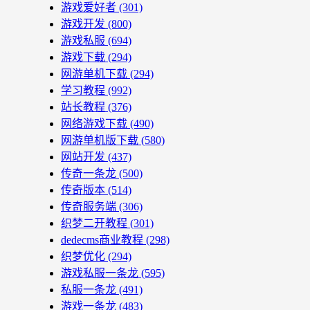
游戏爱好者
(301)
游戏开发
(800)
游戏私服
(694)
游戏下载
(294)
网游单机下载
(294)
学习教程
(992)
站长教程
(376)
网络游戏下载
(490)
网游单机版下载
(580)
网站开发
(437)
传奇一条龙
(500)
传奇版本
(514)
传奇服务端
(306)
织梦二开教程
(301)
dedecms商业教程
(298)
织梦优化
(294)
游戏私服一条龙
(595)
私服一条龙
(491)
游戏一条龙
(483)