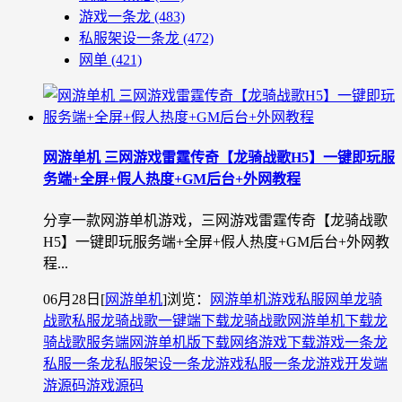
游戏一条龙
(483)
私服架设一条龙
(472)
网单
(421)
网游单机 三网游戏雷霆传奇【龙骑战歌H5】一键即玩服
务端+全屏+假人热度+GM后台+外网教程
分享一款网游单机游戏，三网游戏雷霆传奇【龙骑战歌
H5】一键即玩服务端+全屏+假人热度+GM后台+外网教
程...
06月28日
[
网游单机
]
浏览：
网游单机
游戏私服
网单
龙骑
战歌私服
龙骑战歌一键端下载
龙骑战歌网游单机下载
龙
骑战歌服务端
网游单机版下载
网络游戏下载
游戏一条龙
私服一条龙
私服架设一条龙
游戏私服一条龙
游戏开发
端
游源码
游戏源码