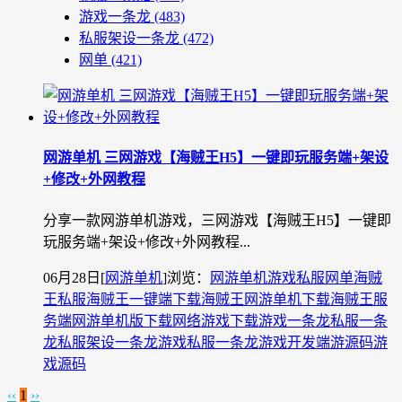
游戏一条龙
(483)
私服架设一条龙
(472)
网单
(421)
网游单机 三网游戏【海贼王H5】一键即玩服务端+架设
+修改+外网教程
分享一款网游单机游戏，三网游戏【海贼王H5】一键即
玩服务端+架设+修改+外网教程...
06月28日
[
网游单机
]
浏览：
网游单机
游戏私服
网单
海贼
王私服
海贼王一键端下载
海贼王网游单机下载
海贼王服
务端
网游单机版下载
网络游戏下载
游戏一条龙
私服一条
龙
私服架设一条龙
游戏私服一条龙
游戏开发
端游源码
游
戏源码
‹‹
1
››