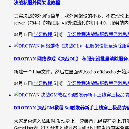
决战私服外网架设教程
其实决战的外网很简单，我外网架设的不多，不过理论上都一样，
server（7844）的端口即可(外边流传的机甲4.0，服务端内的
04月12日
[
学习教程
]
浏览：
学习教程
决战私服教程
游戏私
DROIYAN 网络游戏《决战OL》 私服架设批量清除服务.b
新建一个1.bat文件，然后在里面输入echo offclsecho 开始清理服务sc stop S
04月12日
[
学习教程
]
浏览：
学习教程
决战私服教程
游戏私
DROIYAN 决战GM教程 Sql触发器新手上线穿上极品装
大家是否进入私服时.发现身上一套装备已经穿在身上.其实这是
GameUser表. 如下图进入触发器后如图:把触发器内容全