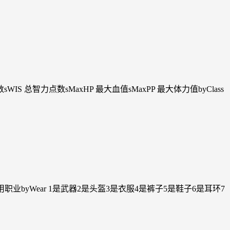
WIS 总智力点数sMaxHP 最大血值sMaxPP 最大体力值byClass
Class 使用职业byWear 1是武器2是头盔3是衣服4是裤子5是鞋子6是耳环7