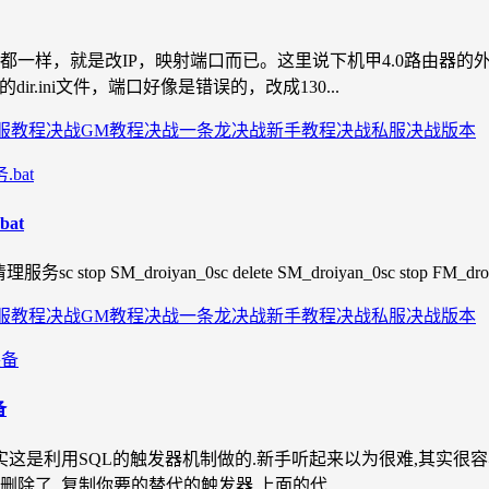
就是改IP，映射端口而已。这里说下机甲4.0路由器的外网架设首先
dir.ini文件，端口好像是错误的，改成130...
服教程
决战GM教程
决战一条龙
决战新手教程
决战私服
决战版本
at
M_droiyan_0sc delete SM_droiyan_0sc stop FM_droiyansc de
服教程
决战GM教程
决战一条龙
决战新手教程
决战私服
决战版本
备
利用SQL的触发器机制做的.新手听起来以为很难,其实很容易的…一
部删除了. 复制你要的替代的触发器.上面的代...