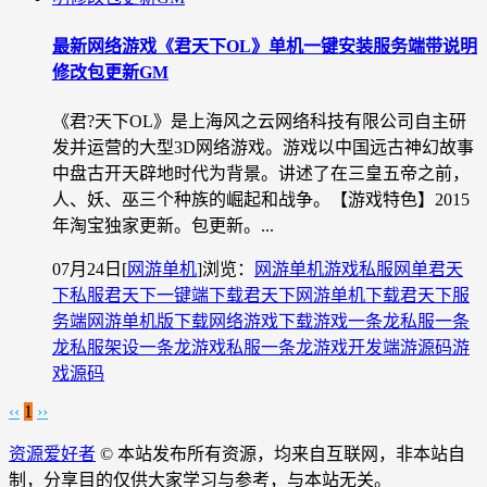
最新网络游戏《君天下OL》单机一键安装服务端带说明
修改包更新GM
《君?天下OL》是上海风之云网络科技有限公司自主研
发并运营的大型3D网络游戏。游戏以中国远古神幻故事
中盘古开天辟地时代为背景。讲述了在三皇五帝之前，
人、妖、巫三个种族的崛起和战争。【游戏特色】2015
年淘宝独家更新。包更新。...
07月24日
[
网游单机
]
浏览：
网游单机
游戏私服
网单
君天
下私服
君天下一键端下载
君天下网游单机下载
君天下服
务端
网游单机版下载
网络游戏下载
游戏一条龙
私服一条
龙
私服架设一条龙
游戏私服一条龙
游戏开发
端游源码
游
戏源码
‹‹
1
››
资源爱好者
© 本站发布所有资源，均来自互联网，非本站自
制，分享目的仅供大家学习与参考，与本站无关。