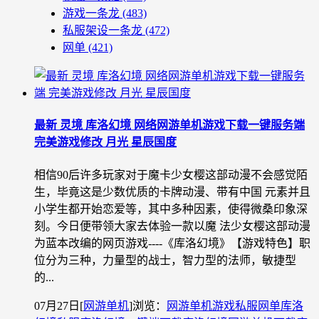
游戏一条龙
(483)
私服架设一条龙
(472)
网单
(421)
最新 灵境 库洛幻境 网络网游单机游戏下载一键服务端
完美游戏修改 月光 星辰国度
相信90后许多玩家对于魔卡少女樱这部动漫不会感觉陌
生，毕竟这是少数优质的卡牌动漫、带有中国 元素并且
小学生都开始恋爱等，其中多种因素，使得微桑印象深
刻。今日便带领大家去体验一款以魔 法少女樱这部动漫
为蓝本改编的网页游戏----《库洛幻境》【游戏特色】职
位分为三种，力量型的战士，智力型的法师，敏捷型
的...
07月27日
[
网游单机
]
浏览：
网游单机
游戏私服
网单
库洛