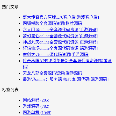
热门文章
盛大传奇官方原版1.76客户端[游戏客户端]
网狐棋牌全套源码资源[棋牌源码]
六大门派online全套源代码资源[手游源码]
梦幻昆仑online全套源代码资源[页游源码]
神战九天online全套源代码资源[页游源码]
轩辕仙境online全套源代码资源[端游源码]
魔剑之刃online源代码资源[手游源码]
传奇私服APPLE引擎最新全套源代码资源[端游源
码]
天龙八部全套源码资源[端游源码]
最游记online：服务端-核心库-源代码[端游源码]
标签列表
网站源码
(285)
游戏源码
(782)
网游单机
(1549)