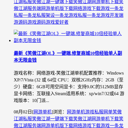
江湖私服
笑傲江湖一键端下载
笑傲江湖网游单机下载
笑
傲江湖服务端
网游单机版下载
网络游戏下载
游戏一条龙
私服一条龙
私服架设一条龙
游戏私服一条龙
游戏开发
端
游源码
游戏源码
游戏爱好者
最新《笑傲江湖OL》一键端.修复商城10倍经验单人副
本无限金钱
游戏名称：网络游戏-笑傲江湖单机配置推荐：Windows
XP/7/Vista (32 或 64位 CPU：双核2GHz内存：2GB（至
少）硬盘：6GB可用空间显卡：支持9.0C的512MB显存
显卡网络：互联接入Steam适用系统：xp/win7/32或64 游
戏版本：10门派...
08月02日
[
网游单机
]
浏览：
网游单机
游戏私服
网单
笑傲
江湖私服
笑傲江湖一键端下载
笑傲江湖网游单机下载
笑
傲江湖服务端
网游单机版下载
网络游戏下载
游戏一条龙